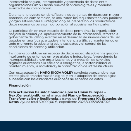
intercambio seguro, interoperable y gobernado de datos entre
organizaciones, impulsando nuevos servicios digitales y modelos
avanzados de colaboración.
Durante el proyecto se identificaron los conjuntos de datos con mayor
potencial de compartición, se analizaron los requisitos técnicos, jurídicos
y organizativos para su integración y se prepararon los productos de
datos necesarios para su incorporación al ecosistema Twinparks.
La participación en este espacio de datos permitirá a la organización
mejorar la calidad y el aprovechamiento de la información, reforzar la
gobernanza del dato y avanzar en el desarrollo de nuevos casos de uso
basados en analítica avanzada e inteligencia artificial, manteniendo en
todo momento la soberanía sobre sus datos y el control de las
condiciones de acceso y utilización.
Twinparks constituye un espacio de datos especializado en la gestión
inteligente de entornos empresariales e industriales, favoreciendo la
interoperabilidad entre organizaciones y la creación de servicios
digitales orientados a la eficiencia energética, la sostenibilidad, el
mantenimiento, la movilidad y la optimización de infraestructuras.
Con esta actuación,
HARO RIOJA VOLEY
continúa avanzando en su
estrategia de transformación digital y en la adopción de tecnologías
alineadas con los estándares europeos de espacios de datos.
Financiación
Esta actuación ha sido financiada por la Unión Europea –
NextGenerationEU
, en el marco del
Plan de Recuperación,
Transformación y Resiliencia
, a través del
Programa Kit Espacios de
Datos
. Ayuda total 30.000,00 €, expediente 2026/C055/05817025