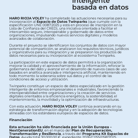
inteligente
basada en datos
HARO RIOJA VOLEY
ha completado las actuaciones necesarias para su
incorporación al
Espacio de Datos Twinparks
(que cumple con la
especificación UNE 0087:2025 y está en proceso de inscripción en la
Lista de Confianza del CRED), una iniciativa orientada a facilitar el
intercambio seguro, interoperable y gobernado de datos entre
organizaciones, impulsando nuevos servicios digitales y modelos
avanzados de colaboración.
Durante el proyecto se identificaron los conjuntos de datos con mayor
potencial de compartición, se analizaron los requisitos técnicos, jurídicos
y organizativos para su integración y se prepararon los productos de
datos necesarios para su incorporación al ecosistema Twinparks.
La participación en este espacio de datos permitirá a la organización
mejorar la calidad y el aprovechamiento de la información, reforzar la
gobernanza del dato y avanzar en el desarrollo de nuevos casos de uso
basados en analítica avanzada e inteligencia artificial, manteniendo en
todo momento la soberanía sobre sus datos y el control de las
condiciones de acceso y utilización.
Twinparks constituye un espacio de datos especializado en la gestión
inteligente de entornos empresariales e industriales, favoreciendo la
interoperabilidad entre organizaciones y la creación de servicios
digitales orientados a la eficiencia energética, la sostenibilidad, el
mantenimiento, la movilidad y la optimización de infraestructuras.
Con esta actuación,
HARO RIOJA VOLEY
continúa avanzando en su
estrategia de transformación digital y en la adopción de tecnologías
alineadas con los estándares europeos de espacios de datos.
Financiación
Esta actuación ha sido financiada por la Unión Europea –
NextGenerationEU
, en el marco del
Plan de Recuperación,
Transformación y Resiliencia
, a través del
Programa Kit Espacios de
Datos
. Ayuda total 30.000,00 €, expediente 2026/C055/05817025