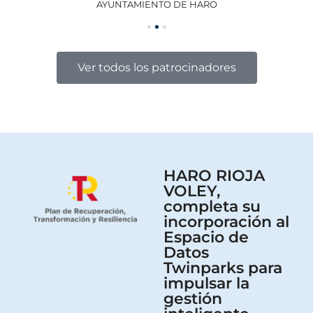
AYUNTAMIENTO DE HARO
GO
Ver todos los patrocinadores
HARO RIOJA
VOLEY,
completa su
incorporación al
Espacio de
Datos
Twinparks para
impulsar la
gestión