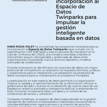
incorporación al
Espacio de
Datos
Twinparks para
impulsar la
gestión
inteligente
basada en datos
HARO RIOJA VOLEY
ha completado las actuaciones necesarias para su
incorporación al
Espacio de Datos Twinparks
(que cumple con la
especificación UNE 0087:2025 y está en proceso de inscripción en la
Lista de Confianza del CRED), una iniciativa orientada a facilitar el
intercambio seguro, interoperable y gobernado de datos entre
organizaciones, impulsando nuevos servicios digitales y modelos
avanzados de colaboración.
Durante el proyecto se identificaron los conjuntos de datos con mayor
potencial de compartición, se analizaron los requisitos técnicos, jurídicos
y organizativos para su integración y se prepararon los productos de
datos necesarios para su incorporación al ecosistema Twinparks.
La participación en este espacio de datos permitirá a la organización
mejorar la calidad y el aprovechamiento de la información, reforzar la
gobernanza del dato y avanzar en el desarrollo de nuevos casos de uso
basados en analítica avanzada e inteligencia artificial, manteniendo en
todo momento la soberanía sobre sus datos y el control de las
condiciones de acceso y utilización.
Twinparks constituye un espacio de datos especializado en la gestión
inteligente de entornos empresariales e industriales, favoreciendo la
interoperabilidad entre organizaciones y la creación de servicios