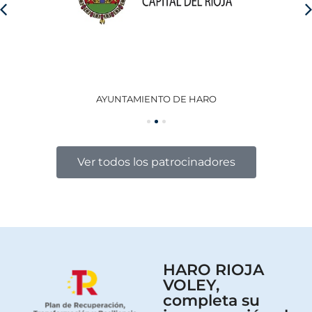
AYUNTAMIENTO DE HARO
GO
Ver todos los patrocinadores
HARO RIOJA
VOLEY,
completa su