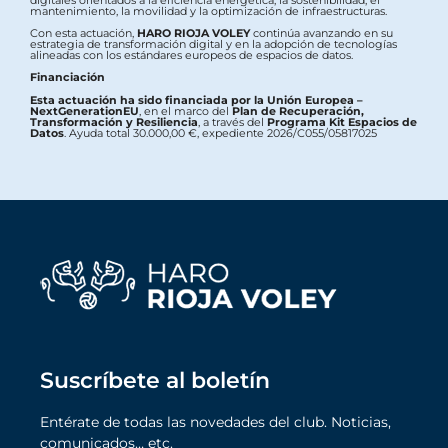
digitales orientados a la eficiencia energética, la sostenibilidad, el
mantenimiento, la movilidad y la optimización de infraestructuras.
Con esta actuación,
HARO RIOJA VOLEY
continúa avanzando en su
estrategia de transformación digital y en la adopción de tecnologías
alineadas con los estándares europeos de espacios de datos.
Financiación
Esta actuación ha sido financiada por la Unión Europea –
NextGenerationEU
, en el marco del
Plan de Recuperación,
Transformación y Resiliencia
, a través del
Programa Kit Espacios de
Datos
. Ayuda total 30.000,00 €, expediente 2026/C055/05817025
Suscríbete al boletín
Entérate de todas las novedades del club. Noticias,
comunicados… etc.