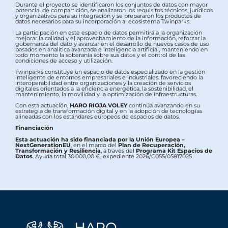
Durante el proyecto se identificaron los conjuntos de datos con mayor
potencial de compartición, se analizaron los requisitos técnicos, jurídicos
y organizativos para su integración y se prepararon los productos de
datos necesarios para su incorporación al ecosistema Twinparks.
La participación en este espacio de datos permitirá a la organización
mejorar la calidad y el aprovechamiento de la información, reforzar la
gobernanza del dato y avanzar en el desarrollo de nuevos casos de uso
basados en analítica avanzada e inteligencia artificial, manteniendo en
todo momento la soberanía sobre sus datos y el control de las
condiciones de acceso y utilización.
Twinparks constituye un espacio de datos especializado en la gestión
inteligente de entornos empresariales e industriales, favoreciendo la
interoperabilidad entre organizaciones y la creación de servicios
digitales orientados a la eficiencia energética, la sostenibilidad, el
mantenimiento, la movilidad y la optimización de infraestructuras.
Con esta actuación,
HARO RIOJA VOLEY
continúa avanzando en su
estrategia de transformación digital y en la adopción de tecnologías
alineadas con los estándares europeos de espacios de datos.
Financiación
Esta actuación ha sido financiada por la Unión Europea –
NextGenerationEU
, en el marco del
Plan de Recuperación,
Transformación y Resiliencia
, a través del
Programa Kit Espacios de
Datos
. Ayuda total 30.000,00 €, expediente 2026/C055/05817025