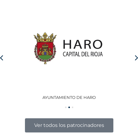
AYUNTAMIENTO DE HARO
GO
Ver todos los patrocinadores