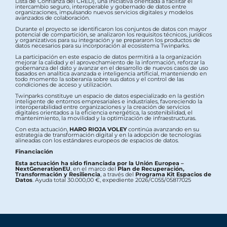
Lista de Confianza del CRED), una iniciativa orientada a facilitar el
intercambio seguro, interoperable y gobernado de datos entre
organizaciones, impulsando nuevos servicios digitales y modelos
avanzados de colaboración.
Durante el proyecto se identificaron los conjuntos de datos con mayor
potencial de compartición, se analizaron los requisitos técnicos, jurídicos
y organizativos para su integración y se prepararon los productos de
datos necesarios para su incorporación al ecosistema Twinparks.
La participación en este espacio de datos permitirá a la organización
mejorar la calidad y el aprovechamiento de la información, reforzar la
gobernanza del dato y avanzar en el desarrollo de nuevos casos de uso
basados en analítica avanzada e inteligencia artificial, manteniendo en
todo momento la soberanía sobre sus datos y el control de las
condiciones de acceso y utilización.
Twinparks constituye un espacio de datos especializado en la gestión
inteligente de entornos empresariales e industriales, favoreciendo la
interoperabilidad entre organizaciones y la creación de servicios
digitales orientados a la eficiencia energética, la sostenibilidad, el
mantenimiento, la movilidad y la optimización de infraestructuras.
Con esta actuación,
HARO RIOJA VOLEY
continúa avanzando en su
estrategia de transformación digital y en la adopción de tecnologías
alineadas con los estándares europeos de espacios de datos.
Financiación
Esta actuación ha sido financiada por la Unión Europea –
NextGenerationEU
, en el marco del
Plan de Recuperación,
Transformación y Resiliencia
, a través del
Programa Kit Espacios de
Datos
. Ayuda total 30.000,00 €, expediente 2026/C055/05817025