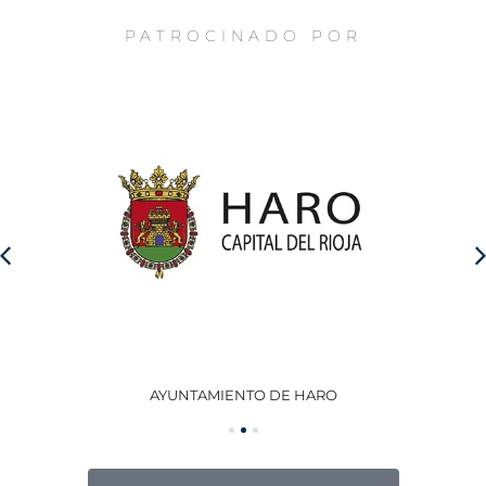
PATROCINADO POR
AYUNTAMIENTO DE HARO
GO