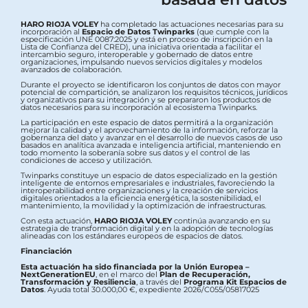
HARO RIOJA VOLEY
ha completado las actuaciones necesarias para su
incorporación al
Espacio de Datos Twinparks
(que cumple con la
especificación UNE 0087:2025 y está en proceso de inscripción en la
Lista de Confianza del CRED), una iniciativa orientada a facilitar el
intercambio seguro, interoperable y gobernado de datos entre
organizaciones, impulsando nuevos servicios digitales y modelos
avanzados de colaboración.
Durante el proyecto se identificaron los conjuntos de datos con mayor
potencial de compartición, se analizaron los requisitos técnicos, jurídicos
y organizativos para su integración y se prepararon los productos de
datos necesarios para su incorporación al ecosistema Twinparks.
La participación en este espacio de datos permitirá a la organización
mejorar la calidad y el aprovechamiento de la información, reforzar la
gobernanza del dato y avanzar en el desarrollo de nuevos casos de uso
basados en analítica avanzada e inteligencia artificial, manteniendo en
todo momento la soberanía sobre sus datos y el control de las
condiciones de acceso y utilización.
Twinparks constituye un espacio de datos especializado en la gestión
inteligente de entornos empresariales e industriales, favoreciendo la
interoperabilidad entre organizaciones y la creación de servicios
digitales orientados a la eficiencia energética, la sostenibilidad, el
mantenimiento, la movilidad y la optimización de infraestructuras.
Con esta actuación,
HARO RIOJA VOLEY
continúa avanzando en su
estrategia de transformación digital y en la adopción de tecnologías
alineadas con los estándares europeos de espacios de datos.
Financiación
Esta actuación ha sido financiada por la Unión Europea –
NextGenerationEU
, en el marco del
Plan de Recuperación,
Transformación y Resiliencia
, a través del
Programa Kit Espacios de
Datos
. Ayuda total 30.000,00 €, expediente 2026/C055/05817025