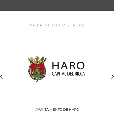
PATROCINADO POR
AYUNTAMIENTO DE HARO
GO