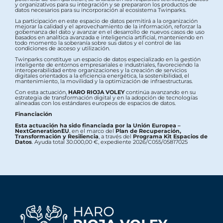
y organizativos para su integración y se prepararon los productos de
datos necesarios para su incorporación al ecosistema Twinparks.
La participación en este espacio de datos permitirá a la organización
mejorar la calidad y el aprovechamiento de la información, reforzar la
gobernanza del dato y avanzar en el desarrollo de nuevos casos de uso
basados en analítica avanzada e inteligencia artificial, manteniendo en
todo momento la soberanía sobre sus datos y el control de las
condiciones de acceso y utilización.
Twinparks constituye un espacio de datos especializado en la gestión
inteligente de entornos empresariales e industriales, favoreciendo la
interoperabilidad entre organizaciones y la creación de servicios
digitales orientados a la eficiencia energética, la sostenibilidad, el
mantenimiento, la movilidad y la optimización de infraestructuras.
Con esta actuación,
HARO RIOJA VOLEY
continúa avanzando en su
estrategia de transformación digital y en la adopción de tecnologías
alineadas con los estándares europeos de espacios de datos.
Financiación
Esta actuación ha sido financiada por la Unión Europea –
NextGenerationEU
, en el marco del
Plan de Recuperación,
Transformación y Resiliencia
, a través del
Programa Kit Espacios de
Datos
. Ayuda total 30.000,00 €, expediente 2026/C055/05817025