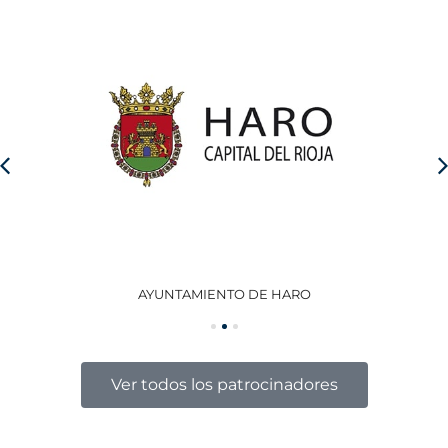
AYUNTAMIENTO DE HARO
GO
Ver todos los patrocinadores