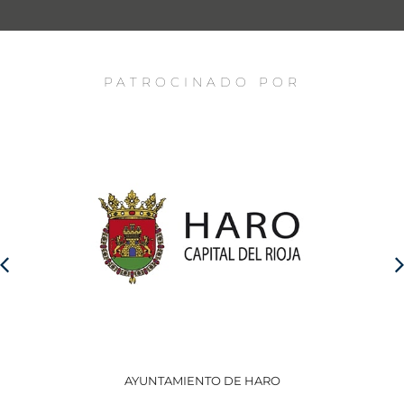
PATROCINADO POR
AYUNTAMIENTO DE HARO
GO