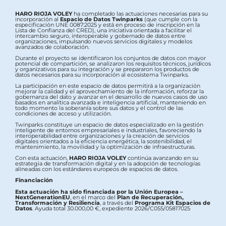
HARO RIOJA VOLEY
ha completado las actuaciones necesarias para su
incorporación al
Espacio de Datos Twinparks
(que cumple con la
especificación UNE 0087:2025 y está en proceso de inscripción en la
Lista de Confianza del CRED), una iniciativa orientada a facilitar el
intercambio seguro, interoperable y gobernado de datos entre
organizaciones, impulsando nuevos servicios digitales y modelos
avanzados de colaboración.
Durante el proyecto se identificaron los conjuntos de datos con mayor
potencial de compartición, se analizaron los requisitos técnicos, jurídicos
y organizativos para su integración y se prepararon los productos de
datos necesarios para su incorporación al ecosistema Twinparks.
La participación en este espacio de datos permitirá a la organización
mejorar la calidad y el aprovechamiento de la información, reforzar la
gobernanza del dato y avanzar en el desarrollo de nuevos casos de uso
basados en analítica avanzada e inteligencia artificial, manteniendo en
todo momento la soberanía sobre sus datos y el control de las
condiciones de acceso y utilización.
Twinparks constituye un espacio de datos especializado en la gestión
inteligente de entornos empresariales e industriales, favoreciendo la
interoperabilidad entre organizaciones y la creación de servicios
digitales orientados a la eficiencia energética, la sostenibilidad, el
mantenimiento, la movilidad y la optimización de infraestructuras.
Con esta actuación,
HARO RIOJA VOLEY
continúa avanzando en su
estrategia de transformación digital y en la adopción de tecnologías
alineadas con los estándares europeos de espacios de datos.
Financiación
Esta actuación ha sido financiada por la Unión Europea –
NextGenerationEU
, en el marco del
Plan de Recuperación,
Transformación y Resiliencia
, a través del
Programa Kit Espacios de
Datos
. Ayuda total 30.000,00 €, expediente 2026/C055/05817025