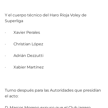
Y el cuerpo técnico del Haro Rioja Voley de
Superliga
·
Xavier Perales
·
Christian López
·
Adrián Dezzutti
·
Xabier Martínez
Turno después para las Autoridades que presidían
el acto:
D. Marcos Moreno expuso que el Club jarrero