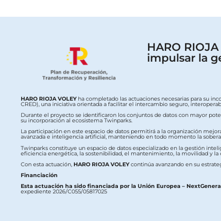
HARO RIOJA V
impulsar la g
HARO RIOJA VOLEY
ha completado las actuaciones necesarias para su inc
CRED), una iniciativa orientada a facilitar el intercambio seguro, interop
Durante el proyecto se identificaron los conjuntos de datos con mayor potenc
su incorporación al ecosistema Twinparks.
La participación en este espacio de datos permitirá a la organización mejor
avanzada e inteligencia artificial, manteniendo en todo momento la soberaní
Twinparks constituye un espacio de datos especializado en la gestión intelig
eficiencia energética, la sostenibilidad, el mantenimiento, la movilidad y la
Con esta actuación,
HARO RIOJA VOLEY
continúa avanzando en su estrateg
Financiación
Esta actuación ha sido financiada por la Unión Europea – NextGener
expediente 2026/C055/05817025