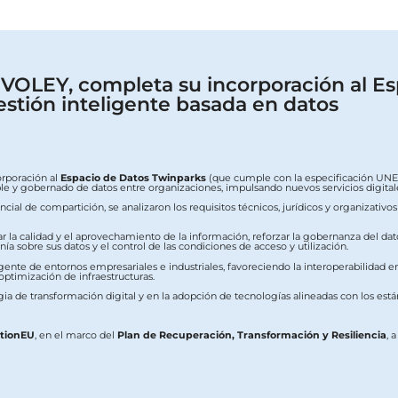
OLEY, completa su incorporación al Es
estión inteligente basada en datos
orporación al
Espacio de Datos Twinparks
(que cumple con la especificación UNE 0
erable y gobernado de datos entre organizaciones, impulsando nuevos servicios digit
ial de compartición, se analizaron los requisitos técnicos, jurídicos y organizativo
ar la calidad y el aprovechamiento de la información, reforzar la gobernanza del dat
a sobre sus datos y el control de las condiciones de acceso y utilización.
ente de entornos empresariales e industriales, favoreciendo la interoperabilidad ent
 optimización de infraestructuras.
ia de transformación digital y en la adopción de tecnologías alineadas con los est
ationEU
, en el marco del
Plan de Recuperación, Transformación y Resiliencia
, 