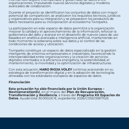
organizaciones, impulsando nuevos servicios digitales y modelos
avanzados de colaboración.
Durante el proyecto se identificaron los conjuntos de datos con mayor
potencial de compartición, se analizaron los requisitos técnicos, jurídicos
y organizativos para su integración y se prepararon los productos de
datos necesarios para su incorporación al ecosistema Twinparks.
La participación en este espacio de datos permitirá a la organización
mejorar la calidad y el aprovechamiento de la información, reforzar la
gobernanza del dato y avanzar en el desarrollo de nuevos casos de uso
basados en analítica avanzada e inteligencia artificial, manteniendo en
todo momento la soberanía sobre sus datos y el control de las
condiciones de acceso y utilización.
Twinparks constituye un espacio de datos especializado en la gestión
inteligente de entornos empresariales e industriales, favoreciendo la
interoperabilidad entre organizaciones y la creación de servicios
digitales orientados a la eficiencia energética, la sostenibilidad, el
mantenimiento, la movilidad y la optimización de infraestructuras.
Con esta actuación,
HARO RIOJA VOLEY
continúa avanzando en su
estrategia de transformación digital y en la adopción de tecnologías
alineadas con los estándares europeos de espacios de datos.
Financiación
Esta actuación ha sido financiada por la Unión Europea –
NextGenerationEU
, en el marco del
Plan de Recuperación,
Transformación y Resiliencia
, a través del
Programa Kit Espacios de
Datos
. Ayuda total 30.000,00 €, expediente 2026/C055/05817025