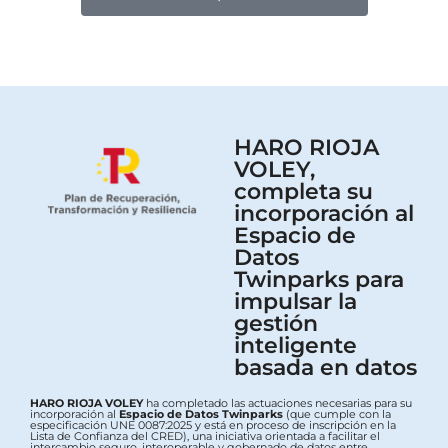
HARO RIOJA
VOLEY,
completa su
incorporación al
Espacio de
Datos
Twinparks para
impulsar la
gestión
inteligente
basada en datos
HARO RIOJA VOLEY
ha completado las actuaciones necesarias para su
incorporación al
Espacio de Datos Twinparks
(que cumple con la
especificación UNE 0087:2025 y está en proceso de inscripción en la
Lista de Confianza del CRED), una iniciativa orientada a facilitar el
intercambio seguro, interoperable y gobernado de datos entre