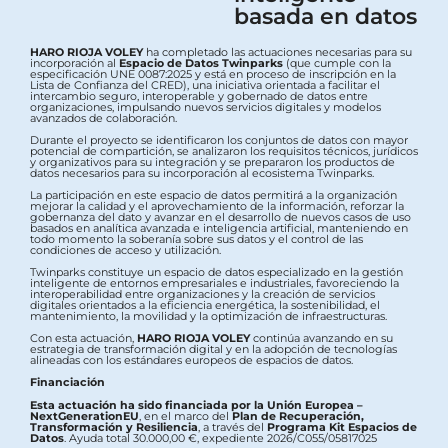
basada en datos
HARO RIOJA VOLEY
ha completado las actuaciones necesarias para su
incorporación al
Espacio de Datos Twinparks
(que cumple con la
especificación UNE 0087:2025 y está en proceso de inscripción en la
Lista de Confianza del CRED), una iniciativa orientada a facilitar el
intercambio seguro, interoperable y gobernado de datos entre
organizaciones, impulsando nuevos servicios digitales y modelos
avanzados de colaboración.
Durante el proyecto se identificaron los conjuntos de datos con mayor
potencial de compartición, se analizaron los requisitos técnicos, jurídicos
y organizativos para su integración y se prepararon los productos de
datos necesarios para su incorporación al ecosistema Twinparks.
La participación en este espacio de datos permitirá a la organización
mejorar la calidad y el aprovechamiento de la información, reforzar la
gobernanza del dato y avanzar en el desarrollo de nuevos casos de uso
basados en analítica avanzada e inteligencia artificial, manteniendo en
todo momento la soberanía sobre sus datos y el control de las
condiciones de acceso y utilización.
Twinparks constituye un espacio de datos especializado en la gestión
inteligente de entornos empresariales e industriales, favoreciendo la
interoperabilidad entre organizaciones y la creación de servicios
digitales orientados a la eficiencia energética, la sostenibilidad, el
mantenimiento, la movilidad y la optimización de infraestructuras.
Con esta actuación,
HARO RIOJA VOLEY
continúa avanzando en su
estrategia de transformación digital y en la adopción de tecnologías
alineadas con los estándares europeos de espacios de datos.
Financiación
Esta actuación ha sido financiada por la Unión Europea –
NextGenerationEU
, en el marco del
Plan de Recuperación,
Transformación y Resiliencia
, a través del
Programa Kit Espacios de
Datos
. Ayuda total 30.000,00 €, expediente 2026/C055/05817025