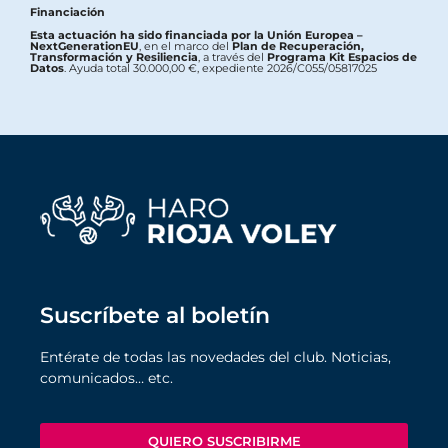
Financiación
Esta actuación ha sido financiada por la Unión Europea –
NextGenerationEU
, en el marco del
Plan de Recuperación,
Transformación y Resiliencia
, a través del
Programa Kit Espacios de
Datos
. Ayuda total 30.000,00 €, expediente 2026/C055/05817025
Suscríbete al boletín
Entérate de todas las novedades del club. Noticias,
comunicados… etc.
QUIERO SUSCRIBIRME