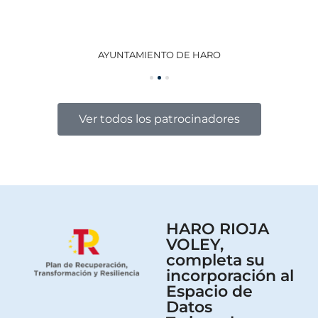
AYUNTAMIENTO DE HARO
GO
Ver todos los patrocinadores
HARO RIOJA
VOLEY,
completa su
incorporación al
Espacio de
Datos