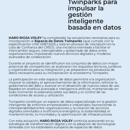
Twinparks para
impulsar la
gestión
inteligente
basada en datos
HARO RIOJA VOLEY
ha completado las actuaciones necesarias para su
incorporación al
Espacio de Datos Twinparks
(que cumple con la
especificación UNE 0087:2025 y está en proceso de inscripción en la
Lista de Confianza del CRED), una iniciativa orientada a facilitar el
intercambio seguro, interoperable y gobernado de datos entre
organizaciones, impulsando nuevos servicios digitales y modelos
avanzados de colaboración.
Durante el proyecto se identificaron los conjuntos de datos con mayor
potencial de compartición, se analizaron los requisitos técnicos, jurídicos
y organizativos para su integración y se prepararon los productos de
datos necesarios para su incorporación al ecosistema Twinparks.
La participación en este espacio de datos permitirá a la organización
mejorar la calidad y el aprovechamiento de la información, reforzar la
gobernanza del dato y avanzar en el desarrollo de nuevos casos de uso
basados en analítica avanzada e inteligencia artificial, manteniendo en
todo momento la soberanía sobre sus datos y el control de las
condiciones de acceso y utilización.
Twinparks constituye un espacio de datos especializado en la gestión
inteligente de entornos empresariales e industriales, favoreciendo la
interoperabilidad entre organizaciones y la creación de servicios
digitales orientados a la eficiencia energética, la sostenibilidad, el
mantenimiento, la movilidad y la optimización de infraestructuras.
Con esta actuación,
HARO RIOJA VOLEY
continúa avanzando en su
estrategia de transformación digital y en la adopción de tecnologías
alineadas con los estándares europeos de espacios de datos.