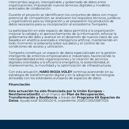
intercambio seguro, interoperable y gobernado de datos entre
organizaciones, impulsando nuevos servicios digitales y modelos
avanzados de colaboración.
Durante el proyecto se identificaron los conjuntos de datos con mayor
potencial de compartición, se analizaron los requisitos técnicos, jurídicos
y organizativos para su integración y se prepararon los productos de
datos necesarios para su incorporación al ecosistema Twinparks.
La participación en este espacio de datos permitirá a la organización
mejorar la calidad y el aprovechamiento de la información, reforzar la
gobernanza del dato y avanzar en el desarrollo de nuevos casos de uso
basados en analítica avanzada e inteligencia artificial, manteniendo en
todo momento la soberanía sobre sus datos y el control de las
condiciones de acceso y utilización.
Twinparks constituye un espacio de datos especializado en la gestión
inteligente de entornos empresariales e industriales, favoreciendo la
interoperabilidad entre organizaciones y la creación de servicios
digitales orientados a la eficiencia energética, la sostenibilidad, el
mantenimiento, la movilidad y la optimización de infraestructuras.
Con esta actuación,
HARO RIOJA VOLEY
continúa avanzando en su
estrategia de transformación digital y en la adopción de tecnologías
alineadas con los estándares europeos de espacios de datos.
Financiación
Esta actuación ha sido financiada por la Unión Europea –
NextGenerationEU
, en el marco del
Plan de Recuperación,
Transformación y Resiliencia
, a través del
Programa Kit Espacios de
Datos
. Ayuda total 30.000,00 €, expediente 2026/C055/05817025