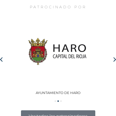
PATROCINADO POR
AYUNTAMIENTO DE HARO
GO