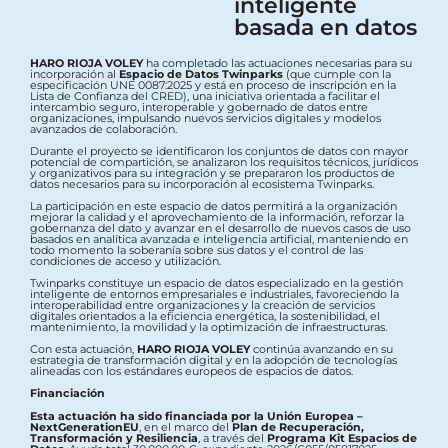
inteligente
basada en datos
HARO RIOJA VOLEY
ha completado las actuaciones necesarias para su
incorporación al
Espacio de Datos Twinparks
(que cumple con la
especificación UNE 0087:2025 y está en proceso de inscripción en la
Lista de Confianza del CRED), una iniciativa orientada a facilitar el
intercambio seguro, interoperable y gobernado de datos entre
organizaciones, impulsando nuevos servicios digitales y modelos
avanzados de colaboración.
Durante el proyecto se identificaron los conjuntos de datos con mayor
potencial de compartición, se analizaron los requisitos técnicos, jurídicos
y organizativos para su integración y se prepararon los productos de
datos necesarios para su incorporación al ecosistema Twinparks.
La participación en este espacio de datos permitirá a la organización
mejorar la calidad y el aprovechamiento de la información, reforzar la
gobernanza del dato y avanzar en el desarrollo de nuevos casos de uso
basados en analítica avanzada e inteligencia artificial, manteniendo en
todo momento la soberanía sobre sus datos y el control de las
condiciones de acceso y utilización.
Twinparks constituye un espacio de datos especializado en la gestión
inteligente de entornos empresariales e industriales, favoreciendo la
interoperabilidad entre organizaciones y la creación de servicios
digitales orientados a la eficiencia energética, la sostenibilidad, el
mantenimiento, la movilidad y la optimización de infraestructuras.
Con esta actuación,
HARO RIOJA VOLEY
continúa avanzando en su
estrategia de transformación digital y en la adopción de tecnologías
alineadas con los estándares europeos de espacios de datos.
Financiación
Esta actuación ha sido financiada por la Unión Europea –
NextGenerationEU
, en el marco del
Plan de Recuperación,
Transformación y Resiliencia
, a través del
Programa Kit Espacios de