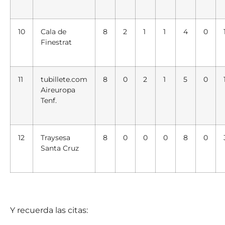
10
Cala de
8
2
1
1
4
0
Finestrat
11
tubillete.com
8
0
2
1
5
0
Aireuropa
Tenf.
12
Traysesa
8
0
0
0
8
0
Santa Cruz
Y recuerda las citas: