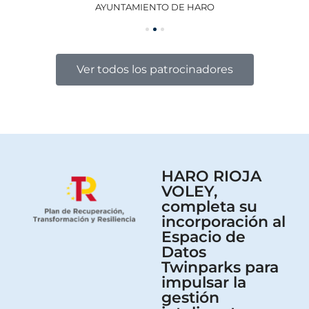
AYUNTAMIENTO DE HARO
GO
Ver todos los patrocinadores
HARO RIOJA
VOLEY,
completa su
incorporación al
Espacio de
Datos
Twinparks para
impulsar la
gestión