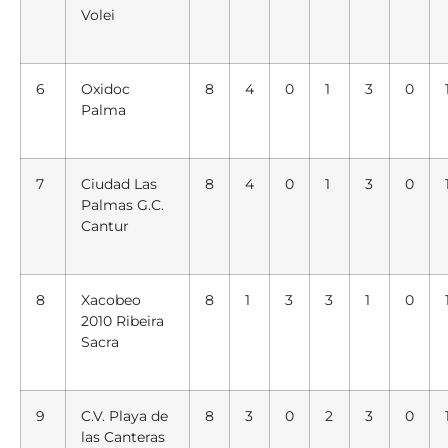
Volei
6
Oxidoc
8
4
0
1
3
0
Palma
7
Ciudad Las
8
4
0
1
3
0
Palmas G.C.
Cantur
8
Xacobeo
8
1
3
3
1
0
2010 Ribeira
Sacra
9
C.V. Playa de
8
3
0
2
3
0
las Canteras