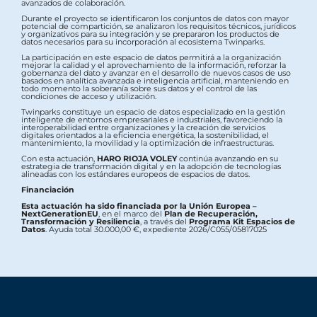
avanzados de colaboración.
Durante el proyecto se identificaron los conjuntos de datos con mayor
potencial de compartición, se analizaron los requisitos técnicos, jurídicos
y organizativos para su integración y se prepararon los productos de
datos necesarios para su incorporación al ecosistema Twinparks.
La participación en este espacio de datos permitirá a la organización
mejorar la calidad y el aprovechamiento de la información, reforzar la
gobernanza del dato y avanzar en el desarrollo de nuevos casos de uso
basados en analítica avanzada e inteligencia artificial, manteniendo en
todo momento la soberanía sobre sus datos y el control de las
condiciones de acceso y utilización.
Twinparks constituye un espacio de datos especializado en la gestión
inteligente de entornos empresariales e industriales, favoreciendo la
interoperabilidad entre organizaciones y la creación de servicios
digitales orientados a la eficiencia energética, la sostenibilidad, el
mantenimiento, la movilidad y la optimización de infraestructuras.
Con esta actuación,
HARO RIOJA VOLEY
continúa avanzando en su
estrategia de transformación digital y en la adopción de tecnologías
alineadas con los estándares europeos de espacios de datos.
Financiación
Esta actuación ha sido financiada por la Unión Europea –
NextGenerationEU
, en el marco del
Plan de Recuperación,
Transformación y Resiliencia
, a través del
Programa Kit Espacios de
Datos
. Ayuda total 30.000,00 €, expediente 2026/C055/05817025