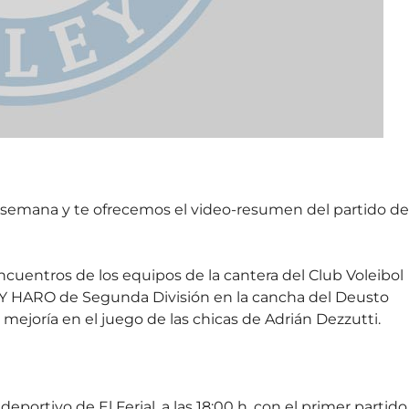
a semana y te ofrecemos el video-resumen del partido de
cuentros de los equipos de la cantera del Club Voleibol
Y HARO de Segunda División en la cancha del Deusto
a mejoría en el juego de las chicas de Adrián Dezzutti.
eportivo de El Ferial, a las 18:00 h. con el primer partido