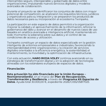
intercambio seguro, interoperable y gobernado de datos entre
organizaciones, impulsando nuevos servicios digitales y modelos
avanzados de colaboración.
Durante el proyecto se identificaron los conjuntos de datos con mayor
potencial de compartición, se analizaron los requisitos técnicos, jurídicos
y organizativos para su integración y se prepararon los productos de
datos necesarios para su incorporación al ecosistema Twinparks.
La participación en este espacio de datos permitirá a la organización
mejorar la calidad y el aprovechamiento de la información, reforzar la
gobernanza del dato y avanzar en el desarrollo de nuevos casos de uso
basados en analítica avanzada e inteligencia artificial, manteniendo en
todo momento la soberanía sobre sus datos y el control de las
condiciones de acceso y utilización.
Twinparks constituye un espacio de datos especializado en la gestión
inteligente de entornos empresariales e industriales, favoreciendo la
interoperabilidad entre organizaciones y la creación de servicios
digitales orientados a la eficiencia energética, la sostenibilidad, el
mantenimiento, la movilidad y la optimización de infraestructuras.
Con esta actuación,
HARO RIOJA VOLEY
continúa avanzando en su
estrategia de transformación digital y en la adopción de tecnologías
alineadas con los estándares europeos de espacios de datos.
Financiación
Esta actuación ha sido financiada por la Unión Europea –
NextGenerationEU
, en el marco del
Plan de Recuperación,
Transformación y Resiliencia
, a través del
Programa Kit Espacios de
Datos
. Ayuda total 30.000,00 €, expediente 2026/C055/05817025