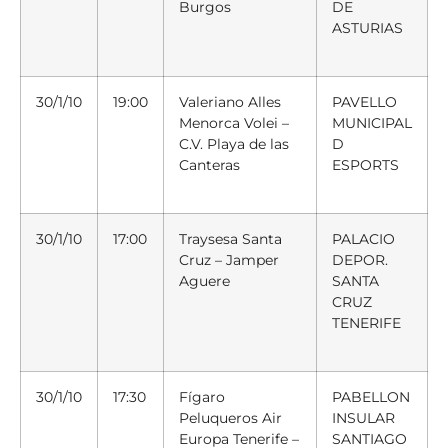
Burgos
DE
ASTURIAS
30/1/10
19:00
Valeriano Alles
PAVELLO
Menorca Volei –
MUNICIPAL
C.V. Playa de las
D
Canteras
ESPORTS
30/1/10
17:00
Traysesa Santa
PALACIO
Cruz – Jamper
DEPOR.
Aguere
SANTA
CRUZ
TENERIFE
30/1/10
17:30
Fígaro
PABELLON
Peluqueros Air
INSULAR
Europa Tenerife –
SANTIAGO