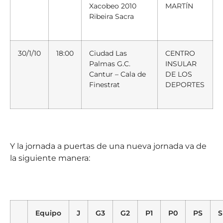
Xacobeo 2010
MARTÍN
Ribeira Sacra
30/1/10
18:00
Ciudad Las
CENTRO
Palmas G.C.
INSULAR
Cantur – Cala de
DE LOS
Finestrat
DEPORTES
Y la jornada a puertas de una nueva jornada va de
la siguiente manera:
Equipo
J
G3
G2
P1
P0
PS
S