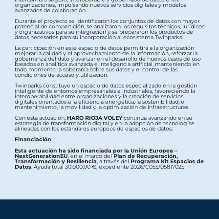
organizaciones, impulsando nuevos servicios digitales y modelos
avanzados de colaboración.
Durante el proyecto se identificaron los conjuntos de datos con mayor
potencial de compartición, se analizaron los requisitos técnicos, jurídicos
y organizativos para su integración y se prepararon los productos de
datos necesarios para su incorporación al ecosistema Twinparks.
La participación en este espacio de datos permitirá a la organización
mejorar la calidad y el aprovechamiento de la información, reforzar la
gobernanza del dato y avanzar en el desarrollo de nuevos casos de uso
basados en analítica avanzada e inteligencia artificial, manteniendo en
todo momento la soberanía sobre sus datos y el control de las
condiciones de acceso y utilización.
Twinparks constituye un espacio de datos especializado en la gestión
inteligente de entornos empresariales e industriales, favoreciendo la
interoperabilidad entre organizaciones y la creación de servicios
digitales orientados a la eficiencia energética, la sostenibilidad, el
mantenimiento, la movilidad y la optimización de infraestructuras.
Con esta actuación,
HARO RIOJA VOLEY
continúa avanzando en su
estrategia de transformación digital y en la adopción de tecnologías
alineadas con los estándares europeos de espacios de datos.
Financiación
Esta actuación ha sido financiada por la Unión Europea –
NextGenerationEU
, en el marco del
Plan de Recuperación,
Transformación y Resiliencia
, a través del
Programa Kit Espacios de
Datos
. Ayuda total 30.000,00 €, expediente 2026/C055/05817025