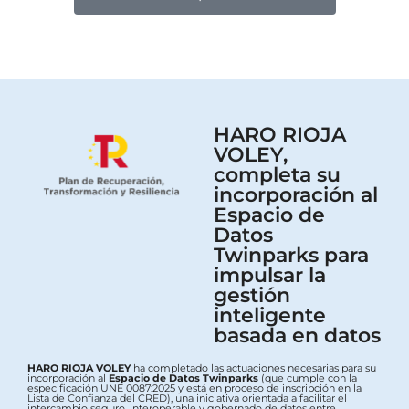
HARO RIOJA
VOLEY,
completa su
incorporación al
Espacio de
Datos
Twinparks para
impulsar la
gestión
inteligente
basada en datos
HARO RIOJA VOLEY
ha completado las actuaciones necesarias para su
incorporación al
Espacio de Datos Twinparks
(que cumple con la
especificación UNE 0087:2025 y está en proceso de inscripción en la
Lista de Confianza del CRED), una iniciativa orientada a facilitar el
intercambio seguro, interoperable y gobernado de datos entre