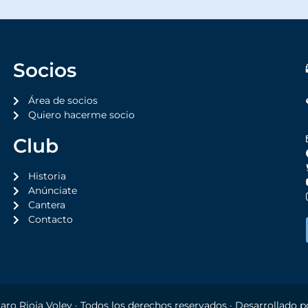
Socios
Área de socios
Quiero hacerme socio
Club
Historia
Anúnciate
Cantera
Contacto
aro Rioja Voley
· Todos los derechos reservados · Desarrollado 