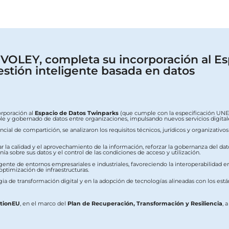
OLEY, completa su incorporación al Es
estión inteligente basada en datos
orporación al
Espacio de Datos Twinparks
(que cumple con la especificación UNE 0
erable y gobernado de datos entre organizaciones, impulsando nuevos servicios digit
ial de compartición, se analizaron los requisitos técnicos, jurídicos y organizativo
ar la calidad y el aprovechamiento de la información, reforzar la gobernanza del dat
a sobre sus datos y el control de las condiciones de acceso y utilización.
ente de entornos empresariales e industriales, favoreciendo la interoperabilidad ent
 optimización de infraestructuras.
ia de transformación digital y en la adopción de tecnologías alineadas con los est
ationEU
, en el marco del
Plan de Recuperación, Transformación y Resiliencia
, 