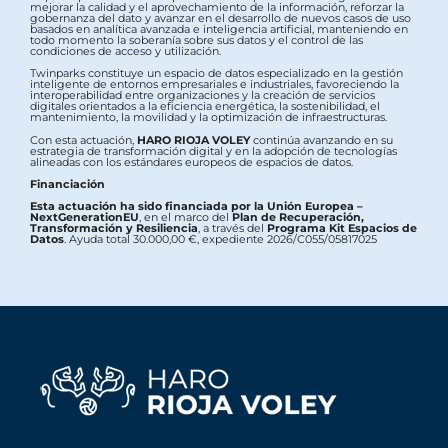
mejorar la calidad y el aprovechamiento de la información, reforzar la
gobernanza del dato y avanzar en el desarrollo de nuevos casos de uso
basados en analítica avanzada e inteligencia artificial, manteniendo en
todo momento la soberanía sobre sus datos y el control de las
condiciones de acceso y utilización.
Twinparks constituye un espacio de datos especializado en la gestión
inteligente de entornos empresariales e industriales, favoreciendo la
interoperabilidad entre organizaciones y la creación de servicios
digitales orientados a la eficiencia energética, la sostenibilidad, el
mantenimiento, la movilidad y la optimización de infraestructuras.
Con esta actuación,
HARO RIOJA VOLEY
continúa avanzando en su
estrategia de transformación digital y en la adopción de tecnologías
alineadas con los estándares europeos de espacios de datos.
Financiación
Esta actuación ha sido financiada por la Unión Europea –
NextGenerationEU
, en el marco del
Plan de Recuperación,
Transformación y Resiliencia
, a través del
Programa Kit Espacios de
Datos
. Ayuda total 30.000,00 €, expediente 2026/C055/05817025