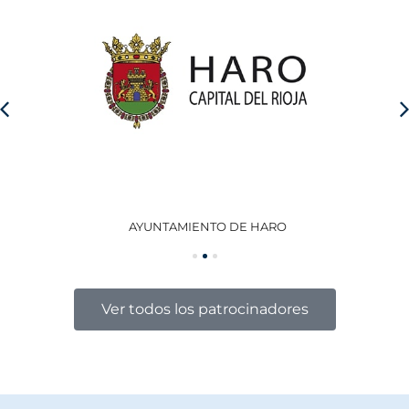
AYUNTAMIENTO DE HARO
GO
Ver todos los patrocinadores