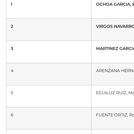
1
OCHOA GARCIA, 
2
VIRGOS NAVARRO
3
MARTINEZ GARCIA
4
ARENZANA HERNÁ
5
EGUILUZ RUIZ, Ma
6
FUENTE ORTIZ, R