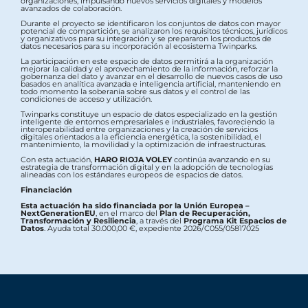
organizaciones, impulsando nuevos servicios digitales y modelos
avanzados de colaboración.
Durante el proyecto se identificaron los conjuntos de datos con mayor
potencial de compartición, se analizaron los requisitos técnicos, jurídicos
y organizativos para su integración y se prepararon los productos de
datos necesarios para su incorporación al ecosistema Twinparks.
La participación en este espacio de datos permitirá a la organización
mejorar la calidad y el aprovechamiento de la información, reforzar la
gobernanza del dato y avanzar en el desarrollo de nuevos casos de uso
basados en analítica avanzada e inteligencia artificial, manteniendo en
todo momento la soberanía sobre sus datos y el control de las
condiciones de acceso y utilización.
Twinparks constituye un espacio de datos especializado en la gestión
inteligente de entornos empresariales e industriales, favoreciendo la
interoperabilidad entre organizaciones y la creación de servicios
digitales orientados a la eficiencia energética, la sostenibilidad, el
mantenimiento, la movilidad y la optimización de infraestructuras.
Con esta actuación,
HARO RIOJA VOLEY
continúa avanzando en su
estrategia de transformación digital y en la adopción de tecnologías
alineadas con los estándares europeos de espacios de datos.
Financiación
Esta actuación ha sido financiada por la Unión Europea –
NextGenerationEU
, en el marco del
Plan de Recuperación,
Transformación y Resiliencia
, a través del
Programa Kit Espacios de
Datos
. Ayuda total 30.000,00 €, expediente 2026/C055/05817025