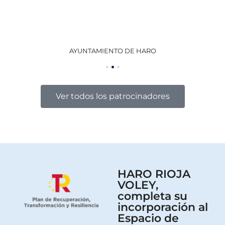
AYUNTAMIENTO DE HARO
GO
Ver todos los patrocinadores
HARO RIOJA
VOLEY,
completa su
incorporación al
Espacio de