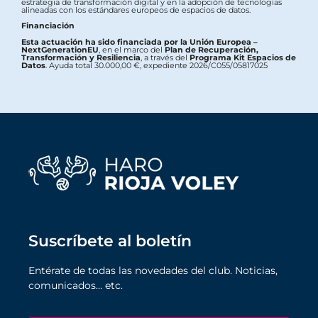
estrategia de transformación digital y en la adopción de tecnologías
alineadas con los estándares europeos de espacios de datos.
Financiación
Esta actuación ha sido financiada por la Unión Europea –
NextGenerationEU
, en el marco del
Plan de Recuperación,
Transformación y Resiliencia
, a través del
Programa Kit Espacios de
Datos
. Ayuda total 30.000,00 €, expediente 2026/C055/05817025
Suscríbete al boletín
Entérate de todas las novedades del club. Noticias,
comunicados… etc.