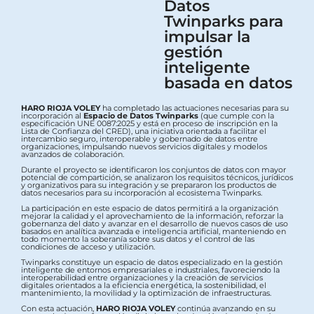
Datos
Twinparks para
impulsar la
gestión
inteligente
basada en datos
HARO RIOJA VOLEY
ha completado las actuaciones necesarias para su
incorporación al
Espacio de Datos Twinparks
(que cumple con la
especificación UNE 0087:2025 y está en proceso de inscripción en la
Lista de Confianza del CRED), una iniciativa orientada a facilitar el
intercambio seguro, interoperable y gobernado de datos entre
organizaciones, impulsando nuevos servicios digitales y modelos
avanzados de colaboración.
Durante el proyecto se identificaron los conjuntos de datos con mayor
potencial de compartición, se analizaron los requisitos técnicos, jurídicos
y organizativos para su integración y se prepararon los productos de
datos necesarios para su incorporación al ecosistema Twinparks.
La participación en este espacio de datos permitirá a la organización
mejorar la calidad y el aprovechamiento de la información, reforzar la
gobernanza del dato y avanzar en el desarrollo de nuevos casos de uso
basados en analítica avanzada e inteligencia artificial, manteniendo en
todo momento la soberanía sobre sus datos y el control de las
condiciones de acceso y utilización.
Twinparks constituye un espacio de datos especializado en la gestión
inteligente de entornos empresariales e industriales, favoreciendo la
interoperabilidad entre organizaciones y la creación de servicios
digitales orientados a la eficiencia energética, la sostenibilidad, el
mantenimiento, la movilidad y la optimización de infraestructuras.
Con esta actuación,
HARO RIOJA VOLEY
continúa avanzando en su