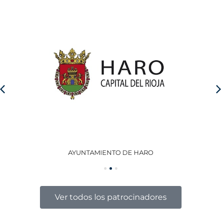
AYUNTAMIENTO DE HARO
GO
Ver todos los patrocinadores