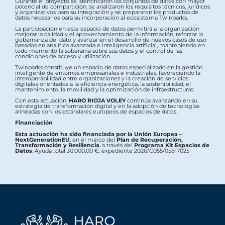
Durante el proyecto se identificaron los conjuntos de datos con mayor
potencial de compartición, se analizaron los requisitos técnicos, jurídicos
y organizativos para su integración y se prepararon los productos de
datos necesarios para su incorporación al ecosistema Twinparks.
La participación en este espacio de datos permitirá a la organización
mejorar la calidad y el aprovechamiento de la información, reforzar la
gobernanza del dato y avanzar en el desarrollo de nuevos casos de uso
basados en analítica avanzada e inteligencia artificial, manteniendo en
todo momento la soberanía sobre sus datos y el control de las
condiciones de acceso y utilización.
Twinparks constituye un espacio de datos especializado en la gestión
inteligente de entornos empresariales e industriales, favoreciendo la
interoperabilidad entre organizaciones y la creación de servicios
digitales orientados a la eficiencia energética, la sostenibilidad, el
mantenimiento, la movilidad y la optimización de infraestructuras.
Con esta actuación,
HARO RIOJA VOLEY
continúa avanzando en su
estrategia de transformación digital y en la adopción de tecnologías
alineadas con los estándares europeos de espacios de datos.
Financiación
Esta actuación ha sido financiada por la Unión Europea –
NextGenerationEU
, en el marco del
Plan de Recuperación,
Transformación y Resiliencia
, a través del
Programa Kit Espacios de
Datos
. Ayuda total 30.000,00 €, expediente 2026/C055/05817025