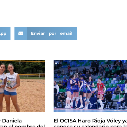
App
Enviar por email
y Daniela
El OCISA Haro Rioja Vóley y
an el nombre del
conoce su calendario para l