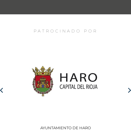
PATROCINADO POR
AYUNTAMIENTO DE HARO
GO