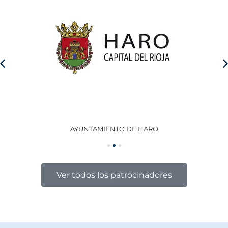
AYUNTAMIENTO DE HARO
GO
Ver todos los patrocinadores