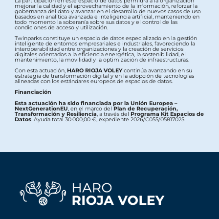
La participación en este espacio de datos permitirá a la organización
mejorar la calidad y el aprovechamiento de la información, reforzar la
gobernanza del dato y avanzar en el desarrollo de nuevos casos de uso
basados en analítica avanzada e inteligencia artificial, manteniendo en
todo momento la soberanía sobre sus datos y el control de las
condiciones de acceso y utilización.
Twinparks constituye un espacio de datos especializado en la gestión
inteligente de entornos empresariales e industriales, favoreciendo la
interoperabilidad entre organizaciones y la creación de servicios
digitales orientados a la eficiencia energética, la sostenibilidad, el
mantenimiento, la movilidad y la optimización de infraestructuras.
Con esta actuación,
HARO RIOJA VOLEY
continúa avanzando en su
estrategia de transformación digital y en la adopción de tecnologías
alineadas con los estándares europeos de espacios de datos.
Financiación
Esta actuación ha sido financiada por la Unión Europea –
NextGenerationEU
, en el marco del
Plan de Recuperación,
Transformación y Resiliencia
, a través del
Programa Kit Espacios de
Datos
. Ayuda total 30.000,00 €, expediente 2026/C055/05817025