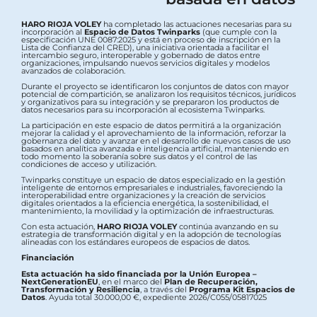
HARO RIOJA VOLEY
ha completado las actuaciones necesarias para su
incorporación al
Espacio de Datos Twinparks
(que cumple con la
especificación UNE 0087:2025 y está en proceso de inscripción en la
Lista de Confianza del CRED), una iniciativa orientada a facilitar el
intercambio seguro, interoperable y gobernado de datos entre
organizaciones, impulsando nuevos servicios digitales y modelos
avanzados de colaboración.
Durante el proyecto se identificaron los conjuntos de datos con mayor
potencial de compartición, se analizaron los requisitos técnicos, jurídicos
y organizativos para su integración y se prepararon los productos de
datos necesarios para su incorporación al ecosistema Twinparks.
La participación en este espacio de datos permitirá a la organización
mejorar la calidad y el aprovechamiento de la información, reforzar la
gobernanza del dato y avanzar en el desarrollo de nuevos casos de uso
basados en analítica avanzada e inteligencia artificial, manteniendo en
todo momento la soberanía sobre sus datos y el control de las
condiciones de acceso y utilización.
Twinparks constituye un espacio de datos especializado en la gestión
inteligente de entornos empresariales e industriales, favoreciendo la
interoperabilidad entre organizaciones y la creación de servicios
digitales orientados a la eficiencia energética, la sostenibilidad, el
mantenimiento, la movilidad y la optimización de infraestructuras.
Con esta actuación,
HARO RIOJA VOLEY
continúa avanzando en su
estrategia de transformación digital y en la adopción de tecnologías
alineadas con los estándares europeos de espacios de datos.
Financiación
Esta actuación ha sido financiada por la Unión Europea –
NextGenerationEU
, en el marco del
Plan de Recuperación,
Transformación y Resiliencia
, a través del
Programa Kit Espacios de
Datos
. Ayuda total 30.000,00 €, expediente 2026/C055/05817025