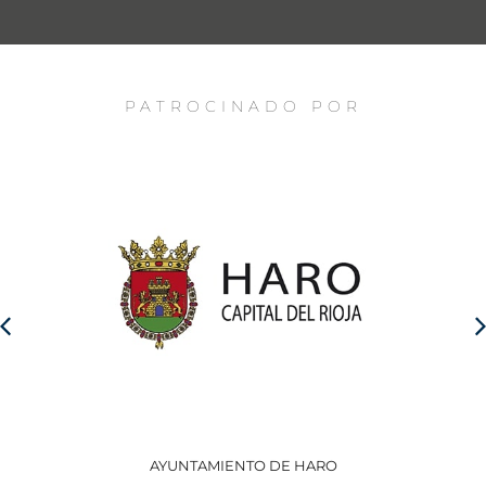
PATROCINADO POR
AYUNTAMIENTO DE HARO
GO