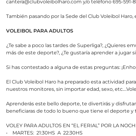
cantera@clubvoleibolharo.com y/o teléfono 695-591-
También pasando por la Sede del Club Voleibol Haro, e
VOLEIBOL PARA ADULTOS
¿Te sabe a poco las tardes de Superliga?, ¿Quieres emu
más de este deporte?, ¿Te gustaría aprender a jugar 
Si has contestado a alguna de estas preguntas: ¡Enhor
El Club Voleibol Haro ha preparado esta actividad pa
nuestros monitores, sin importar edad, sexo, etc.…Vol
Aprenderás este bello deporte, te divertirás y disfrutar
beneficiaras de todo lo bueno que tiene el deporte y t
VOLEY PARA ADULTOS EN “EL FERIAL” POR LA NOCH
• MARTES: 21:30HS A 22:30HS