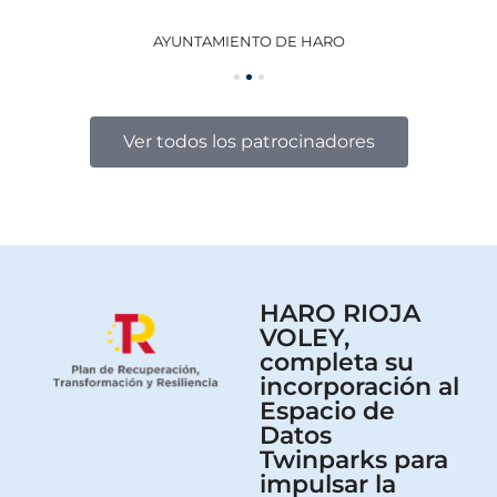
AYUNTAMIENTO DE HARO
GO
Ver todos los patrocinadores
HARO RIOJA
VOLEY,
completa su
incorporación al
Espacio de
Datos
Twinparks para
impulsar la