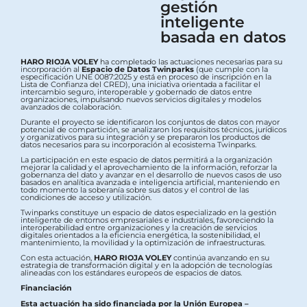
gestión
inteligente
basada en datos
HARO RIOJA VOLEY
ha completado las actuaciones necesarias para su
incorporación al
Espacio de Datos Twinparks
(que cumple con la
especificación UNE 0087:2025 y está en proceso de inscripción en la
Lista de Confianza del CRED), una iniciativa orientada a facilitar el
intercambio seguro, interoperable y gobernado de datos entre
organizaciones, impulsando nuevos servicios digitales y modelos
avanzados de colaboración.
Durante el proyecto se identificaron los conjuntos de datos con mayor
potencial de compartición, se analizaron los requisitos técnicos, jurídicos
y organizativos para su integración y se prepararon los productos de
datos necesarios para su incorporación al ecosistema Twinparks.
La participación en este espacio de datos permitirá a la organización
mejorar la calidad y el aprovechamiento de la información, reforzar la
gobernanza del dato y avanzar en el desarrollo de nuevos casos de uso
basados en analítica avanzada e inteligencia artificial, manteniendo en
todo momento la soberanía sobre sus datos y el control de las
condiciones de acceso y utilización.
Twinparks constituye un espacio de datos especializado en la gestión
inteligente de entornos empresariales e industriales, favoreciendo la
interoperabilidad entre organizaciones y la creación de servicios
digitales orientados a la eficiencia energética, la sostenibilidad, el
mantenimiento, la movilidad y la optimización de infraestructuras.
Con esta actuación,
HARO RIOJA VOLEY
continúa avanzando en su
estrategia de transformación digital y en la adopción de tecnologías
alineadas con los estándares europeos de espacios de datos.
Financiación
Esta actuación ha sido financiada por la Unión Europea –