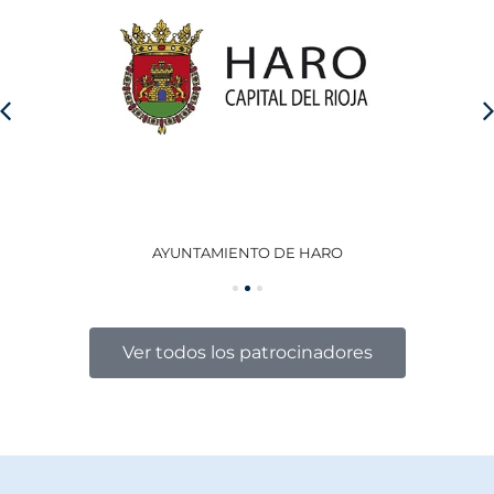
AYUNTAMIENTO DE HARO
GO
Ver todos los patrocinadores