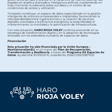
basados en analítica avanzada e inteligencia artificial, manteniendo en
todo momento la soberanía sobre sus datos y el control de las
condiciones de acceso y utilización.
Twinparks constituye un espacio de datos especializado en la gestión
inteligente de entornos empresariales e industriales, favoreciendo la
interoperabilidad entre organizaciones y la creación de servicios
digitales orientados a la eficiencia energética, la sostenibilidad, el
mantenimiento, la movilidad y la optimización de infraestructuras.
Con esta actuación,
HARO RIOJA VOLEY
continúa avanzando en su
estrategia de transformación digital y en la adopción de tecnologías
alineadas con los estándares europeos de espacios de datos.
Financiación
Esta actuación ha sido financiada por la Unión Europea –
NextGenerationEU
, en el marco del
Plan de Recuperación,
Transformación y Resiliencia
, a través del
Programa Kit Espacios de
Datos
. Ayuda total 30.000,00 €, expediente 2026/C055/05817025