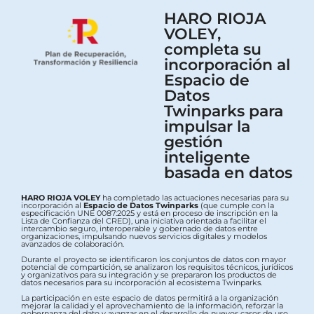
HARO RIOJA
VOLEY,
completa su
incorporación al
Espacio de
Datos
Twinparks para
impulsar la
gestión
inteligente
basada en datos
HARO RIOJA VOLEY
ha completado las actuaciones necesarias para su
incorporación al
Espacio de Datos Twinparks
(que cumple con la
especificación UNE 0087:2025 y está en proceso de inscripción en la
Lista de Confianza del CRED), una iniciativa orientada a facilitar el
intercambio seguro, interoperable y gobernado de datos entre
organizaciones, impulsando nuevos servicios digitales y modelos
avanzados de colaboración.
Durante el proyecto se identificaron los conjuntos de datos con mayor
potencial de compartición, se analizaron los requisitos técnicos, jurídicos
y organizativos para su integración y se prepararon los productos de
datos necesarios para su incorporación al ecosistema Twinparks.
La participación en este espacio de datos permitirá a la organización
mejorar la calidad y el aprovechamiento de la información, reforzar la
gobernanza del dato y avanzar en el desarrollo de nuevos casos de uso