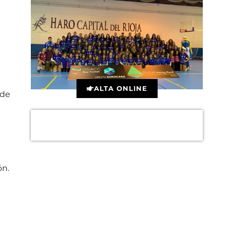
ALTA ONLINE
 de
ón.
s