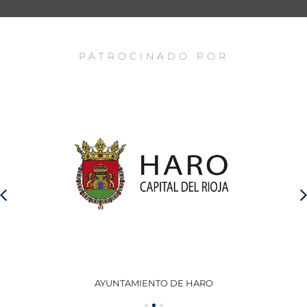
PATROCINADO POR
AYUNTAMIENTO DE HARO
GO