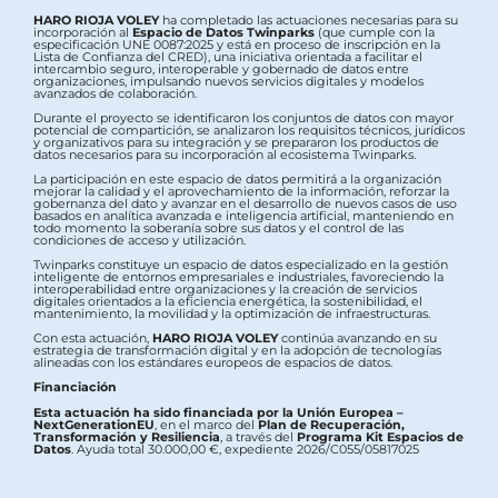
HARO RIOJA VOLEY
ha completado las actuaciones necesarias para su
incorporación al
Espacio de Datos Twinparks
(que cumple con la
especificación UNE 0087:2025 y está en proceso de inscripción en la
Lista de Confianza del CRED), una iniciativa orientada a facilitar el
intercambio seguro, interoperable y gobernado de datos entre
organizaciones, impulsando nuevos servicios digitales y modelos
avanzados de colaboración.
Durante el proyecto se identificaron los conjuntos de datos con mayor
potencial de compartición, se analizaron los requisitos técnicos, jurídicos
y organizativos para su integración y se prepararon los productos de
datos necesarios para su incorporación al ecosistema Twinparks.
La participación en este espacio de datos permitirá a la organización
mejorar la calidad y el aprovechamiento de la información, reforzar la
gobernanza del dato y avanzar en el desarrollo de nuevos casos de uso
basados en analítica avanzada e inteligencia artificial, manteniendo en
todo momento la soberanía sobre sus datos y el control de las
condiciones de acceso y utilización.
Twinparks constituye un espacio de datos especializado en la gestión
inteligente de entornos empresariales e industriales, favoreciendo la
interoperabilidad entre organizaciones y la creación de servicios
digitales orientados a la eficiencia energética, la sostenibilidad, el
mantenimiento, la movilidad y la optimización de infraestructuras.
Con esta actuación,
HARO RIOJA VOLEY
continúa avanzando en su
estrategia de transformación digital y en la adopción de tecnologías
alineadas con los estándares europeos de espacios de datos.
Financiación
Esta actuación ha sido financiada por la Unión Europea –
NextGenerationEU
, en el marco del
Plan de Recuperación,
Transformación y Resiliencia
, a través del
Programa Kit Espacios de
Datos
. Ayuda total 30.000,00 €, expediente 2026/C055/05817025