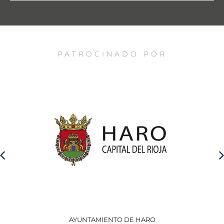
PATROCINADO POR
AYUNTAMIENTO DE HARO
GO