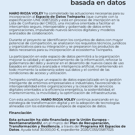
basada en datos
HARO RIOJA VOLEY
ha completado las actuaciones necesarias para su
incorporación al
Espacio de Datos Twinparks
(que cumple con la
especificación UNE 0087:2025 y está en proceso de inscripción en la
Lista de Confianza del CRED), una iniciativa orientada a facilitar el
intercambio seguro, interoperable y gobernado de datos entre
organizaciones, impulsando nuevos servicios digitales y modelos
avanzados de colaboración.
Durante el proyecto se identificaron los conjuntos de datos con mayor
potencial de compartición, se analizaron los requisitos técnicos, jurídicos
y organizativos para su integración y se prepararon los productos de
datos necesarios para su incorporación al ecosistema Twinparks.
La participación en este espacio de datos permitirá a la organización
mejorar la calidad y el aprovechamiento de la información, reforzar la
gobernanza del dato y avanzar en el desarrollo de nuevos casos de uso
basados en analítica avanzada e inteligencia artificial, manteniendo en
todo momento la soberanía sobre sus datos y el control de las
condiciones de acceso y utilización.
Twinparks constituye un espacio de datos especializado en la gestión
inteligente de entornos empresariales e industriales, favoreciendo la
interoperabilidad entre organizaciones y la creación de servicios
digitales orientados a la eficiencia energética, la sostenibilidad, el
mantenimiento, la movilidad y la optimización de infraestructuras.
Con esta actuación,
HARO RIOJA VOLEY
continúa avanzando en su
estrategia de transformación digital y en la adopción de tecnologías
alineadas con los estándares europeos de espacios de datos.
Financiación
Esta actuación ha sido financiada por la Unión Europea –
NextGenerationEU
, en el marco del
Plan de Recuperación,
Transformación y Resiliencia
, a través del
Programa Kit Espacios de
Datos
. Ayuda total 30.000,00 €, expediente 2026/C055/05817025