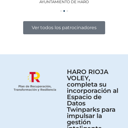
AYUNTAMIENTO DE HARO
GO
Ver todos los patrocinadores
HARO RIOJA
VOLEY,
completa su
incorporación al
Espacio de
Datos
Twinparks para
impulsar la
gestión