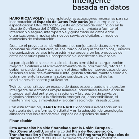
inteligente
basada en datos
HARO RIOJA VOLEY
ha completado las actuaciones necesarias para su
incorporación al
Espacio de Datos Twinparks
(que cumple con la
especificación UNE 0087:2025 y está en proceso de inscripción en la
Lista de Confianza del CRED), una iniciativa orientada a facilitar el
intercambio seguro, interoperable y gobernado de datos entre
organizaciones, impulsando nuevos servicios digitales y modelos
avanzados de colaboración.
Durante el proyecto se identificaron los conjuntos de datos con mayor
potencial de compartición, se analizaron los requisitos técnicos, jurídicos
y organizativos para su integración y se prepararon los productos de
datos necesarios para su incorporación al ecosistema Twinparks.
La participación en este espacio de datos permitirá a la organización
mejorar la calidad y el aprovechamiento de la información, reforzar la
gobernanza del dato y avanzar en el desarrollo de nuevos casos de uso
basados en analítica avanzada e inteligencia artificial, manteniendo en
todo momento la soberanía sobre sus datos y el control de las
condiciones de acceso y utilización.
Twinparks constituye un espacio de datos especializado en la gestión
inteligente de entornos empresariales e industriales, favoreciendo la
interoperabilidad entre organizaciones y la creación de servicios
digitales orientados a la eficiencia energética, la sostenibilidad, el
mantenimiento, la movilidad y la optimización de infraestructuras.
Con esta actuación,
HARO RIOJA VOLEY
continúa avanzando en su
estrategia de transformación digital y en la adopción de tecnologías
alineadas con los estándares europeos de espacios de datos.
Financiación
Esta actuación ha sido financiada por la Unión Europea –
NextGenerationEU
, en el marco del
Plan de Recuperación,
Transformación y Resiliencia
, a través del
Programa Kit Espacios de
Datos
. Ayuda total 30.000,00 €, expediente 2026/C055/05817025