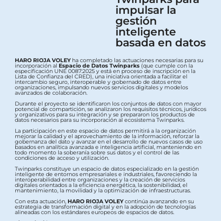
impulsar la
gestión
inteligente
basada en datos
HARO RIOJA VOLEY
ha completado las actuaciones necesarias para su
incorporación al
Espacio de Datos Twinparks
(que cumple con la
especificación UNE 0087:2025 y está en proceso de inscripción en la
Lista de Confianza del CRED), una iniciativa orientada a facilitar el
intercambio seguro, interoperable y gobernado de datos entre
organizaciones, impulsando nuevos servicios digitales y modelos
avanzados de colaboración.
Durante el proyecto se identificaron los conjuntos de datos con mayor
potencial de compartición, se analizaron los requisitos técnicos, jurídicos
y organizativos para su integración y se prepararon los productos de
datos necesarios para su incorporación al ecosistema Twinparks.
La participación en este espacio de datos permitirá a la organización
mejorar la calidad y el aprovechamiento de la información, reforzar la
gobernanza del dato y avanzar en el desarrollo de nuevos casos de uso
basados en analítica avanzada e inteligencia artificial, manteniendo en
todo momento la soberanía sobre sus datos y el control de las
condiciones de acceso y utilización.
Twinparks constituye un espacio de datos especializado en la gestión
inteligente de entornos empresariales e industriales, favoreciendo la
interoperabilidad entre organizaciones y la creación de servicios
digitales orientados a la eficiencia energética, la sostenibilidad, el
mantenimiento, la movilidad y la optimización de infraestructuras.
Con esta actuación,
HARO RIOJA VOLEY
continúa avanzando en su
estrategia de transformación digital y en la adopción de tecnologías
alineadas con los estándares europeos de espacios de datos.