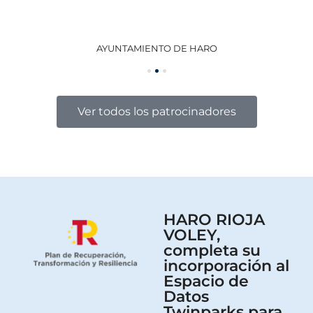
NTAMIENTO DE HARO
GOBIERNO DE LA RIOJA
Ver todos los patrocinadores
HARO RIOJA
VOLEY,
completa su
incorporación al
Espacio de
Datos
Twinparks para