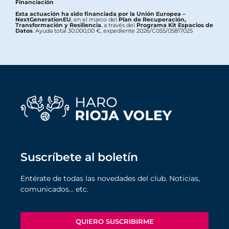
Financiación
Esta actuación ha sido financiada por la Unión Europea –
NextGenerationEU
, en el marco del
Plan de Recuperación,
Transformación y Resiliencia
, a través del
Programa Kit Espacios de
Datos
. Ayuda total 30.000,00 €, expediente 2026/C055/05817025
Suscríbete al boletín
Entérate de todas las novedades del club. Noticias,
comunicados… etc.
QUIERO SUSCRIBIRME