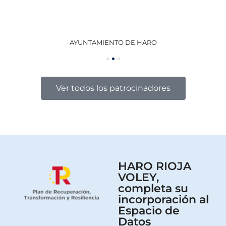
AYUNTAMIENTO DE HARO
GO
Ver todos los patrocinadores
HARO RIOJA
VOLEY,
completa su
incorporación al
Espacio de
Datos