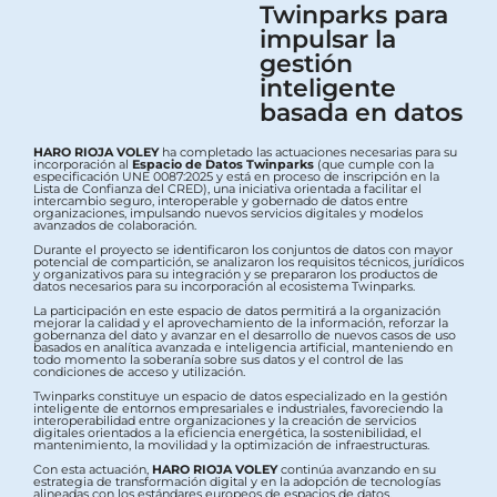
Twinparks para
impulsar la
gestión
inteligente
basada en datos
HARO RIOJA VOLEY
ha completado las actuaciones necesarias para su
incorporación al
Espacio de Datos Twinparks
(que cumple con la
especificación UNE 0087:2025 y está en proceso de inscripción en la
Lista de Confianza del CRED), una iniciativa orientada a facilitar el
intercambio seguro, interoperable y gobernado de datos entre
organizaciones, impulsando nuevos servicios digitales y modelos
avanzados de colaboración.
Durante el proyecto se identificaron los conjuntos de datos con mayor
potencial de compartición, se analizaron los requisitos técnicos, jurídicos
y organizativos para su integración y se prepararon los productos de
datos necesarios para su incorporación al ecosistema Twinparks.
La participación en este espacio de datos permitirá a la organización
mejorar la calidad y el aprovechamiento de la información, reforzar la
gobernanza del dato y avanzar en el desarrollo de nuevos casos de uso
basados en analítica avanzada e inteligencia artificial, manteniendo en
todo momento la soberanía sobre sus datos y el control de las
condiciones de acceso y utilización.
Twinparks constituye un espacio de datos especializado en la gestión
inteligente de entornos empresariales e industriales, favoreciendo la
interoperabilidad entre organizaciones y la creación de servicios
digitales orientados a la eficiencia energética, la sostenibilidad, el
mantenimiento, la movilidad y la optimización de infraestructuras.
Con esta actuación,
HARO RIOJA VOLEY
continúa avanzando en su
estrategia de transformación digital y en la adopción de tecnologías
alineadas con los estándares europeos de espacios de datos.