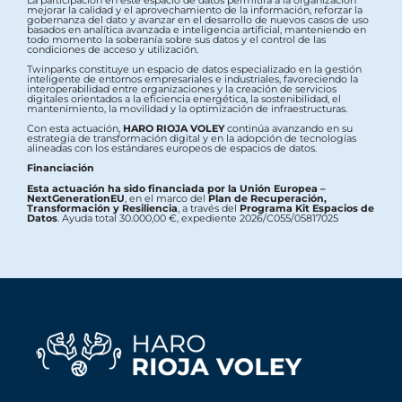
mejorar la calidad y el aprovechamiento de la información, reforzar la
gobernanza del dato y avanzar en el desarrollo de nuevos casos de uso
basados en analítica avanzada e inteligencia artificial, manteniendo en
todo momento la soberanía sobre sus datos y el control de las
condiciones de acceso y utilización.
Twinparks constituye un espacio de datos especializado en la gestión
inteligente de entornos empresariales e industriales, favoreciendo la
interoperabilidad entre organizaciones y la creación de servicios
digitales orientados a la eficiencia energética, la sostenibilidad, el
mantenimiento, la movilidad y la optimización de infraestructuras.
Con esta actuación,
HARO RIOJA VOLEY
continúa avanzando en su
estrategia de transformación digital y en la adopción de tecnologías
alineadas con los estándares europeos de espacios de datos.
Financiación
Esta actuación ha sido financiada por la Unión Europea –
NextGenerationEU
, en el marco del
Plan de Recuperación,
Transformación y Resiliencia
, a través del
Programa Kit Espacios de
Datos
. Ayuda total 30.000,00 €, expediente 2026/C055/05817025