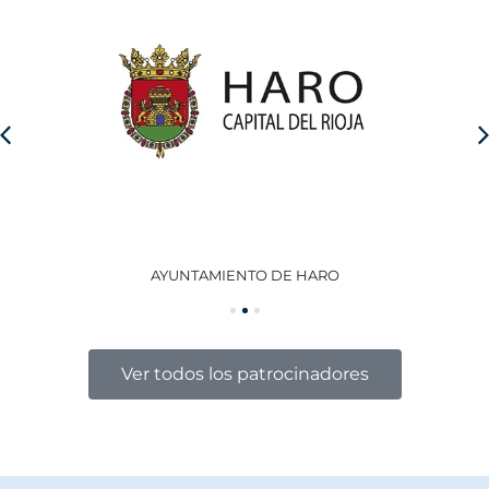
AYUNTAMIENTO DE HARO
GO
Ver todos los patrocinadores