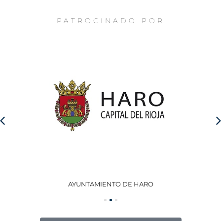
PATROCINADO POR
AYUNTAMIENTO DE HARO
GO