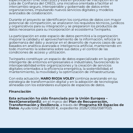
Lista de Confianza del CRED), una iniciativa orientada a facilitar el
intercambio seguro, interoperable y gobernado de datos entre
organizaciones, impulsando nuevos servicios digitales y modelos
avanzados de colaboración.
Durante el proyecto se identificaron los conjuntos de datos con mayor
potencial de compartición, se analizaron los requisitos técnicos, jurídicos
y organizativos para su integración y se prepararon los productos de
datos necesarios para su incorporación al ecosistema Twinparks.
La participación en este espacio de datos permitirá a la organización
mejorar la calidad y el aprovechamiento de la información, reforzar la
gobernanza del dato y avanzar en el desarrollo de nuevos casos de uso
basados en analítica avanzada e inteligencia artificial, manteniendo en
todo momento la soberanía sobre sus datos y el control de las
condiciones de acceso y utilización.
Twinparks constituye un espacio de datos especializado en la gestión
inteligente de entornos empresariales e industriales, favoreciendo la
interoperabilidad entre organizaciones y la creación de servicios
digitales orientados a la eficiencia energética, la sostenibilidad, el
mantenimiento, la movilidad y la optimización de infraestructuras.
Con esta actuación,
HARO RIOJA VOLEY
continúa avanzando en su
estrategia de transformación digital y en la adopción de tecnologías
alineadas con los estándares europeos de espacios de datos.
Financiación
Esta actuación ha sido financiada por la Unión Europea –
NextGenerationEU
, en el marco del
Plan de Recuperación,
Transformación y Resiliencia
, a través del
Programa Kit Espacios de
Datos
. Ayuda total 30.000,00 €, expediente 2026/C055/05817025