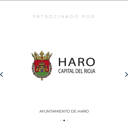
PATROCINADO POR
AYUNTAMIENTO DE HARO
GO