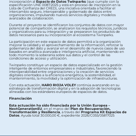
incorporación al
Espacio de Datos Twinparks
(que cumple con la
especificación UNE 0087:2025 y está en proceso de inscripción en la
Lista de Confianza del CRED), una iniciativa orientada a facilitar el
intercambio seguro, interoperable y gobernado de datos entre
organizaciones, impulsando nuevos servicios digitales y modelos
avanzados de colaboración.
Durante el proyecto se identificaron los conjuntos de datos con mayor
potencial de compartición, se analizaron los requisitos técnicos, jurídicos
y organizativos para su integración y se prepararon los productos de
datos necesarios para su incorporación al ecosistema Twinparks.
La participación en este espacio de datos permitirá a la organización
mejorar la calidad y el aprovechamiento de la información, reforzar la
gobernanza del dato y avanzar en el desarrollo de nuevos casos de uso
basados en analítica avanzada e inteligencia artificial, manteniendo en
todo momento la soberanía sobre sus datos y el control de las
condiciones de acceso y utilización.
Twinparks constituye un espacio de datos especializado en la gestión
inteligente de entornos empresariales e industriales, favoreciendo la
interoperabilidad entre organizaciones y la creación de servicios
digitales orientados a la eficiencia energética, la sostenibilidad, el
mantenimiento, la movilidad y la optimización de infraestructuras.
Con esta actuación,
HARO RIOJA VOLEY
continúa avanzando en su
estrategia de transformación digital y en la adopción de tecnologías
alineadas con los estándares europeos de espacios de datos.
Financiación
Esta actuación ha sido financiada por la Unión Europea –
NextGenerationEU
, en el marco del
Plan de Recuperación,
Transformación y Resiliencia
, a través del
Programa Kit Espacios de
Datos
. Ayuda total 30.000,00 €, expediente 2026/C055/05817025