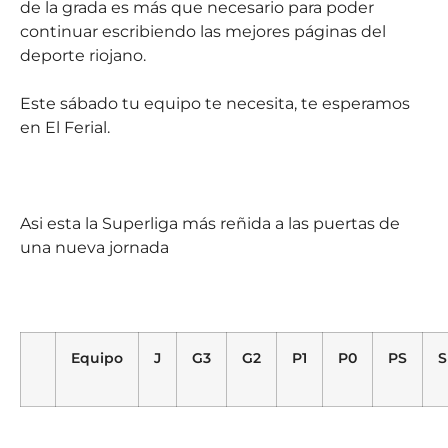
de la grada es más que necesario para poder
continuar escribiendo las mejores páginas del
deporte riojano.
Este sábado tu equipo te necesita, te esperamos
en El Ferial.
Asi esta la Superliga más reñida a las puertas de
una nueva jornada
Equipo
J
G3
G2
P1
P0
PS
S