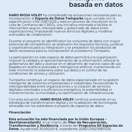
basada en datos
HARO RIOJA VOLEY
ha completado las actuaciones necesarias para su
incorporación al
Espacio de Datos Twinparks
(que cumple con la
especificación UNE 0087:2025 y está en proceso de inscripción en la
Lista de Confianza del CRED), una iniciativa orientada a facilitar el
intercambio seguro, interoperable y gobernado de datos entre
organizaciones, impulsando nuevos servicios digitales y modelos
avanzados de colaboración.
Durante el proyecto se identificaron los conjuntos de datos con mayor
potencial de compartición, se analizaron los requisitos técnicos, jurídicos
y organizativos para su integración y se prepararon los productos de
datos necesarios para su incorporación al ecosistema Twinparks.
La participación en este espacio de datos permitirá a la organización
mejorar la calidad y el aprovechamiento de la información, reforzar la
gobernanza del dato y avanzar en el desarrollo de nuevos casos de uso
basados en analítica avanzada e inteligencia artificial, manteniendo en
todo momento la soberanía sobre sus datos y el control de las
condiciones de acceso y utilización.
Twinparks constituye un espacio de datos especializado en la gestión
inteligente de entornos empresariales e industriales, favoreciendo la
interoperabilidad entre organizaciones y la creación de servicios
digitales orientados a la eficiencia energética, la sostenibilidad, el
mantenimiento, la movilidad y la optimización de infraestructuras.
Con esta actuación,
HARO RIOJA VOLEY
continúa avanzando en su
estrategia de transformación digital y en la adopción de tecnologías
alineadas con los estándares europeos de espacios de datos.
Financiación
Esta actuación ha sido financiada por la Unión Europea –
NextGenerationEU
, en el marco del
Plan de Recuperación,
Transformación y Resiliencia
, a través del
Programa Kit Espacios de
Datos
. Ayuda total 30.000,00 €, expediente 2026/C055/05817025