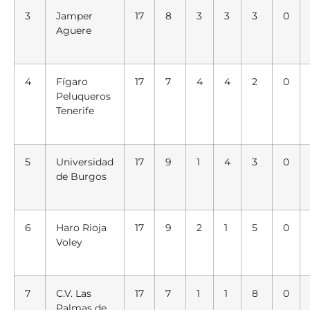
3
Jamper
17
8
3
3
3
0
Aguere
4
Fígaro
17
7
4
4
2
0
Peluqueros
Tenerife
5
Universidad
17
9
1
4
3
0
de Burgos
6
Haro Rioja
17
9
2
1
5
0
Voley
7
C.V. Las
17
7
1
1
8
0
Palmas de