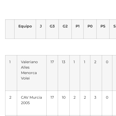
Equipo
J
G3
G2
P1
P0
PS
S
1
Valeriano
17
13
1
1
2
0
Alles
Menorca
Volei
2
CAV Murcia
17
10
2
2
3
0
2005