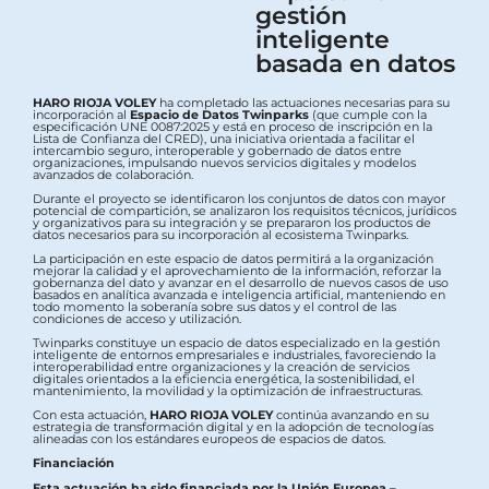
gestión
inteligente
basada en datos
HARO RIOJA VOLEY
ha completado las actuaciones necesarias para su
incorporación al
Espacio de Datos Twinparks
(que cumple con la
especificación UNE 0087:2025 y está en proceso de inscripción en la
Lista de Confianza del CRED), una iniciativa orientada a facilitar el
intercambio seguro, interoperable y gobernado de datos entre
organizaciones, impulsando nuevos servicios digitales y modelos
avanzados de colaboración.
Durante el proyecto se identificaron los conjuntos de datos con mayor
potencial de compartición, se analizaron los requisitos técnicos, jurídicos
y organizativos para su integración y se prepararon los productos de
datos necesarios para su incorporación al ecosistema Twinparks.
La participación en este espacio de datos permitirá a la organización
mejorar la calidad y el aprovechamiento de la información, reforzar la
gobernanza del dato y avanzar en el desarrollo de nuevos casos de uso
basados en analítica avanzada e inteligencia artificial, manteniendo en
todo momento la soberanía sobre sus datos y el control de las
condiciones de acceso y utilización.
Twinparks constituye un espacio de datos especializado en la gestión
inteligente de entornos empresariales e industriales, favoreciendo la
interoperabilidad entre organizaciones y la creación de servicios
digitales orientados a la eficiencia energética, la sostenibilidad, el
mantenimiento, la movilidad y la optimización de infraestructuras.
Con esta actuación,
HARO RIOJA VOLEY
continúa avanzando en su
estrategia de transformación digital y en la adopción de tecnologías
alineadas con los estándares europeos de espacios de datos.
Financiación
Esta actuación ha sido financiada por la Unión Europea –