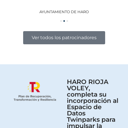
AYUNTAMIENTO DE HARO
GO
Ver todos los patrocinadores
HARO RIOJA
VOLEY,
completa su
incorporación al
Espacio de
Datos
Twinparks para
impulsar la