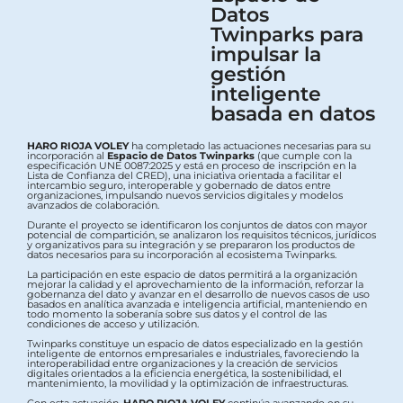
Datos
Twinparks para
impulsar la
gestión
inteligente
basada en datos
HARO RIOJA VOLEY
ha completado las actuaciones necesarias para su
incorporación al
Espacio de Datos Twinparks
(que cumple con la
especificación UNE 0087:2025 y está en proceso de inscripción en la
Lista de Confianza del CRED), una iniciativa orientada a facilitar el
intercambio seguro, interoperable y gobernado de datos entre
organizaciones, impulsando nuevos servicios digitales y modelos
avanzados de colaboración.
Durante el proyecto se identificaron los conjuntos de datos con mayor
potencial de compartición, se analizaron los requisitos técnicos, jurídicos
y organizativos para su integración y se prepararon los productos de
datos necesarios para su incorporación al ecosistema Twinparks.
La participación en este espacio de datos permitirá a la organización
mejorar la calidad y el aprovechamiento de la información, reforzar la
gobernanza del dato y avanzar en el desarrollo de nuevos casos de uso
basados en analítica avanzada e inteligencia artificial, manteniendo en
todo momento la soberanía sobre sus datos y el control de las
condiciones de acceso y utilización.
Twinparks constituye un espacio de datos especializado en la gestión
inteligente de entornos empresariales e industriales, favoreciendo la
interoperabilidad entre organizaciones y la creación de servicios
digitales orientados a la eficiencia energética, la sostenibilidad, el
mantenimiento, la movilidad y la optimización de infraestructuras.