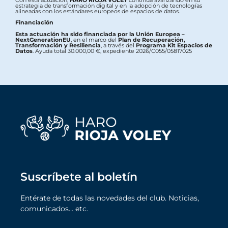
Con esta actuación,
HARO RIOJA VOLEY
continúa avanzando en su
estrategia de transformación digital y en la adopción de tecnologías
alineadas con los estándares europeos de espacios de datos.
Financiación
Esta actuación ha sido financiada por la Unión Europea –
NextGenerationEU
, en el marco del
Plan de Recuperación,
Transformación y Resiliencia
, a través del
Programa Kit Espacios de
Datos
. Ayuda total 30.000,00 €, expediente 2026/C055/05817025
Suscríbete al boletín
Entérate de todas las novedades del club. Noticias,
comunicados… etc.