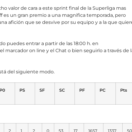
 valor de cara a este sprint final de la Superliga mas
off es un gran premio a una magnifica temporada, pero
na afición que se desvive por su equipo y a la que quie
o puedes entrar a partir de las 18:00 h. en
 marcador on line y el Chat o bien seguirlo a través de l
está del siguiente modo.
P0
PS
SF
SC
PF
PC
Pts
2
1
2
0
53
17
1657
1337
50