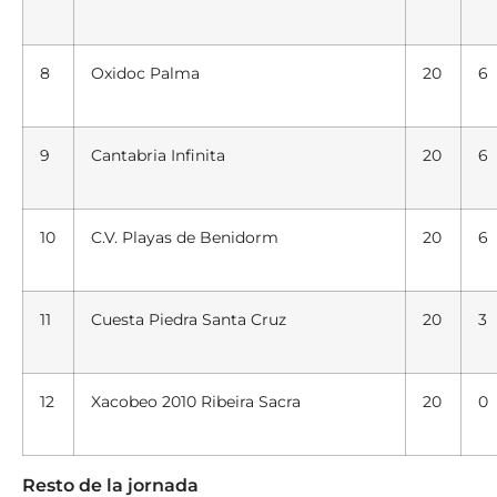
8
Oxidoc Palma
20
6
9
Cantabria Infinita
20
6
10
C.V. Playas de Benidorm
20
6
11
Cuesta Piedra Santa Cruz
20
3
12
Xacobeo 2010 Ribeira Sacra
20
0
Resto de la jornada