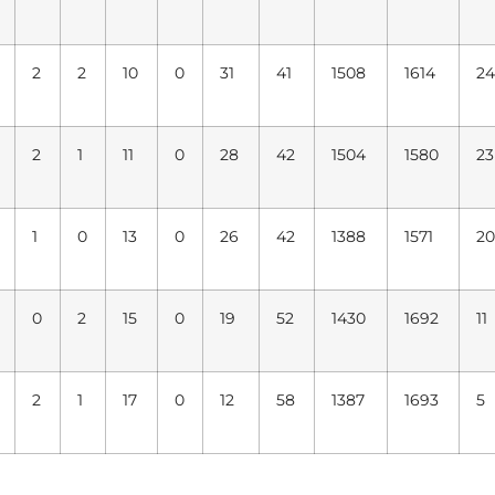
2
2
10
0
31
41
1508
1614
24
2
1
11
0
28
42
1504
1580
23
1
0
13
0
26
42
1388
1571
20
0
2
15
0
19
52
1430
1692
11
2
1
17
0
12
58
1387
1693
5