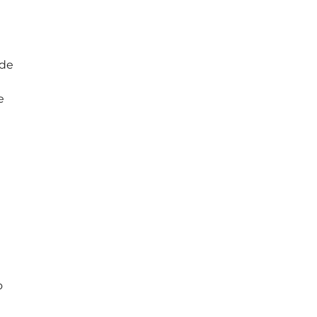
 de
e
o