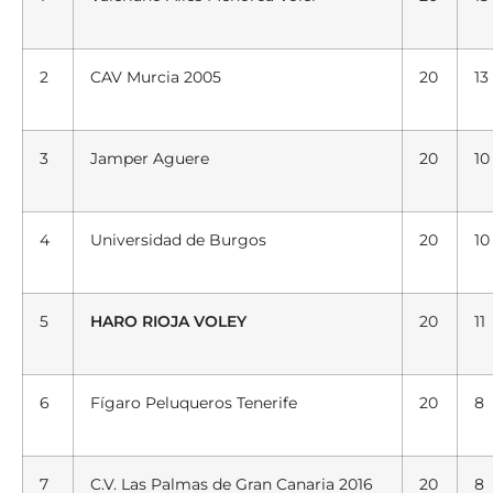
2
CAV Murcia 2005
20
13
3
Jamper Aguere
20
10
4
Universidad de Burgos
20
10
5
HARO RIOJA VOLEY
20
11
6
Fígaro Peluqueros Tenerife
20
8
7
C.V. Las Palmas de Gran Canaria 2016
20
8