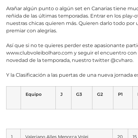
Arañar algún punto o algún set en Canarias tiene mucho
reñida de las últimas temporadas. Entrar en los play-
nuestras chicas quieren más. Quieren darlo todo por u
premiar con alegrías.
Así que si no te quieres perder este apasionante partid
www.clubvoleibolharo.com y seguir el encuentro con el
novedad de la temporada, nuestro twitter @cvharo.
Y la Clasificación a las puertas de una nueva jornada 
Equipo
J
G3
G2
P1
1
Valeriano Alles Menorca Volei
20
15