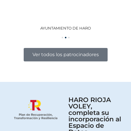
AYUNTAMIENTO DE HARO
GO
Ver todos los patrocinadores
HARO RIOJA
VOLEY,
completa su
incorporación al
Espacio de