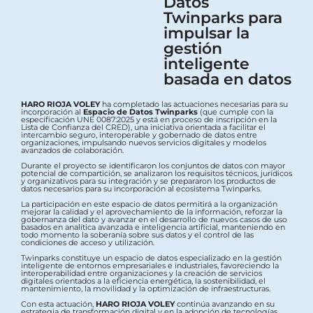
Datos
Twinparks para
impulsar la
gestión
inteligente
basada en datos
HARO RIOJA VOLEY
ha completado las actuaciones necesarias para su
incorporación al
Espacio de Datos Twinparks
(que cumple con la
especificación UNE 0087:2025 y está en proceso de inscripción en la
Lista de Confianza del CRED), una iniciativa orientada a facilitar el
intercambio seguro, interoperable y gobernado de datos entre
organizaciones, impulsando nuevos servicios digitales y modelos
avanzados de colaboración.
Durante el proyecto se identificaron los conjuntos de datos con mayor
potencial de compartición, se analizaron los requisitos técnicos, jurídicos
y organizativos para su integración y se prepararon los productos de
datos necesarios para su incorporación al ecosistema Twinparks.
La participación en este espacio de datos permitirá a la organización
mejorar la calidad y el aprovechamiento de la información, reforzar la
gobernanza del dato y avanzar en el desarrollo de nuevos casos de uso
basados en analítica avanzada e inteligencia artificial, manteniendo en
todo momento la soberanía sobre sus datos y el control de las
condiciones de acceso y utilización.
Twinparks constituye un espacio de datos especializado en la gestión
inteligente de entornos empresariales e industriales, favoreciendo la
interoperabilidad entre organizaciones y la creación de servicios
digitales orientados a la eficiencia energética, la sostenibilidad, el
mantenimiento, la movilidad y la optimización de infraestructuras.
Con esta actuación,
HARO RIOJA VOLEY
continúa avanzando en su
estrategia de transformación digital y en la adopción de tecnologías