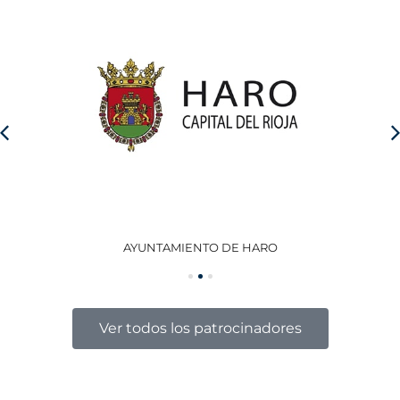
AYUNTAMIENTO DE HARO
GO
Ver todos los patrocinadores