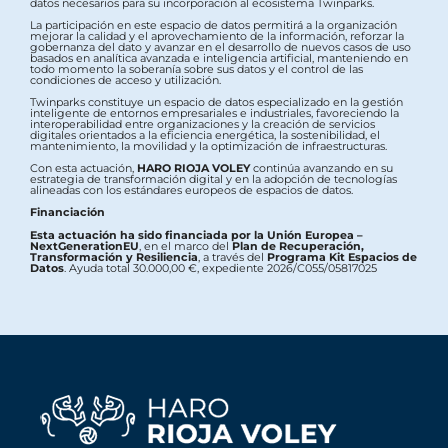
datos necesarios para su incorporación al ecosistema Twinparks.
La participación en este espacio de datos permitirá a la organización
mejorar la calidad y el aprovechamiento de la información, reforzar la
gobernanza del dato y avanzar en el desarrollo de nuevos casos de uso
basados en analítica avanzada e inteligencia artificial, manteniendo en
todo momento la soberanía sobre sus datos y el control de las
condiciones de acceso y utilización.
Twinparks constituye un espacio de datos especializado en la gestión
inteligente de entornos empresariales e industriales, favoreciendo la
interoperabilidad entre organizaciones y la creación de servicios
digitales orientados a la eficiencia energética, la sostenibilidad, el
mantenimiento, la movilidad y la optimización de infraestructuras.
Con esta actuación,
HARO RIOJA VOLEY
continúa avanzando en su
estrategia de transformación digital y en la adopción de tecnologías
alineadas con los estándares europeos de espacios de datos.
Financiación
Esta actuación ha sido financiada por la Unión Europea –
NextGenerationEU
, en el marco del
Plan de Recuperación,
Transformación y Resiliencia
, a través del
Programa Kit Espacios de
Datos
. Ayuda total 30.000,00 €, expediente 2026/C055/05817025