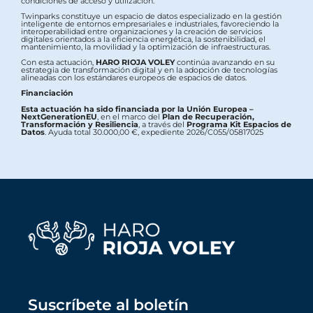
condiciones de acceso y utilización.
Twinparks constituye un espacio de datos especializado en la gestión
inteligente de entornos empresariales e industriales, favoreciendo la
interoperabilidad entre organizaciones y la creación de servicios
digitales orientados a la eficiencia energética, la sostenibilidad, el
mantenimiento, la movilidad y la optimización de infraestructuras.
Con esta actuación,
HARO RIOJA VOLEY
continúa avanzando en su
estrategia de transformación digital y en la adopción de tecnologías
alineadas con los estándares europeos de espacios de datos.
Financiación
Esta actuación ha sido financiada por la Unión Europea –
NextGenerationEU
, en el marco del
Plan de Recuperación,
Transformación y Resiliencia
, a través del
Programa Kit Espacios de
Datos
. Ayuda total 30.000,00 €, expediente 2026/C055/05817025
Suscríbete al boletín