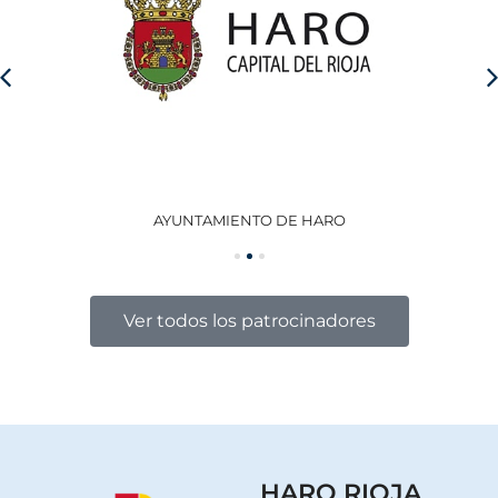
AYUNTAMIENTO DE HARO
GO
Ver todos los patrocinadores
HARO RIOJA