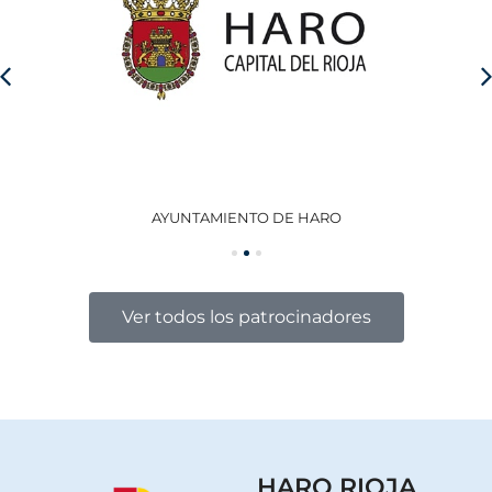
AYUNTAMIENTO DE HARO
GO
Ver todos los patrocinadores
HARO RIOJA