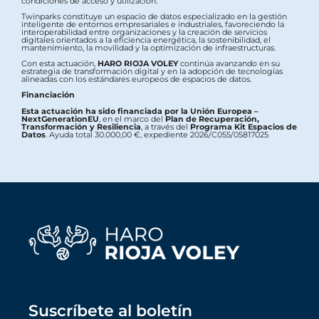
condiciones de acceso y utilización.
Twinparks constituye un espacio de datos especializado en la gestión
inteligente de entornos empresariales e industriales, favoreciendo la
interoperabilidad entre organizaciones y la creación de servicios
digitales orientados a la eficiencia energética, la sostenibilidad, el
mantenimiento, la movilidad y la optimización de infraestructuras.
Con esta actuación,
HARO RIOJA VOLEY
continúa avanzando en su
estrategia de transformación digital y en la adopción de tecnologías
alineadas con los estándares europeos de espacios de datos.
Financiación
Esta actuación ha sido financiada por la Unión Europea –
NextGenerationEU
, en el marco del
Plan de Recuperación,
Transformación y Resiliencia
, a través del
Programa Kit Espacios de
Datos
. Ayuda total 30.000,00 €, expediente 2026/C055/05817025
Suscríbete al boletín