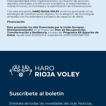
interoperabilidad entre organizaciones y la creación de servicios
digitales orientados a la eficiencia energética, la sostenibilidad, el
mantenimiento, la movilidad y la optimización de infraestructuras.
Con esta actuación,
HARO RIOJA VOLEY
continúa avanzando en su
estrategia de transformación digital y en la adopción de tecnologías
alineadas con los estándares europeos de espacios de datos.
Financiación
Esta actuación ha sido financiada por la Unión Europea –
NextGenerationEU
, en el marco del
Plan de Recuperación,
Transformación y Resiliencia
, a través del
Programa Kit Espacios de
Datos
. Ayuda total 30.000,00 €, expediente 2026/C055/05817025
Suscríbete al boletín
Entérate de todas las novedades del club. Noticias,