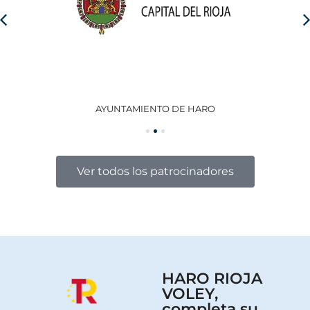
AYUNTAMIENTO DE HARO
GO
Ver todos los patrocinadores
HARO RIOJA
VOLEY,
completa su