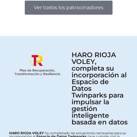
Ver todos los patrocinadores
HARO RIOJA
VOLEY,
completa su
incorporación al
Espacio de
Datos
Twinparks para
impulsar la
gestión
inteligente
basada en datos
HARO RIOJA VOLEY
ha completado las actuaciones necesarias para su
incorporación al
Espacio de Datos Twinparks
(que cumple con la