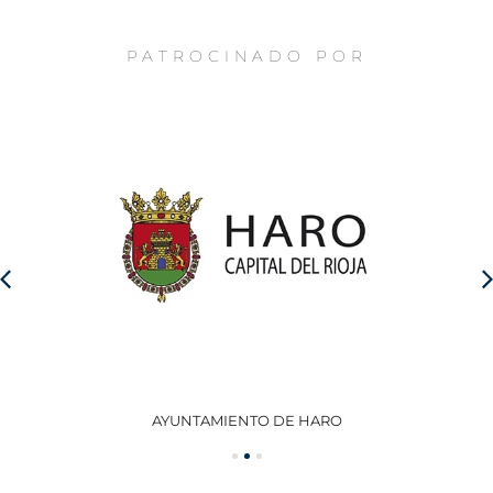
PATROCINADO POR
AYUNTAMIENTO DE HARO
GO