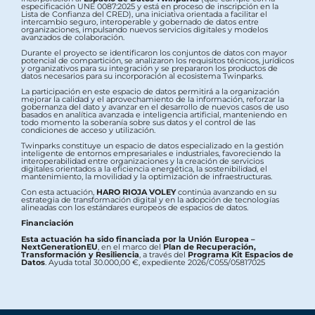
especificación UNE 0087:2025 y está en proceso de inscripción en la
Lista de Confianza del CRED), una iniciativa orientada a facilitar el
intercambio seguro, interoperable y gobernado de datos entre
organizaciones, impulsando nuevos servicios digitales y modelos
avanzados de colaboración.
Durante el proyecto se identificaron los conjuntos de datos con mayor
potencial de compartición, se analizaron los requisitos técnicos, jurídicos
y organizativos para su integración y se prepararon los productos de
datos necesarios para su incorporación al ecosistema Twinparks.
La participación en este espacio de datos permitirá a la organización
mejorar la calidad y el aprovechamiento de la información, reforzar la
gobernanza del dato y avanzar en el desarrollo de nuevos casos de uso
basados en analítica avanzada e inteligencia artificial, manteniendo en
todo momento la soberanía sobre sus datos y el control de las
condiciones de acceso y utilización.
Twinparks constituye un espacio de datos especializado en la gestión
inteligente de entornos empresariales e industriales, favoreciendo la
interoperabilidad entre organizaciones y la creación de servicios
digitales orientados a la eficiencia energética, la sostenibilidad, el
mantenimiento, la movilidad y la optimización de infraestructuras.
Con esta actuación,
HARO RIOJA VOLEY
continúa avanzando en su
estrategia de transformación digital y en la adopción de tecnologías
alineadas con los estándares europeos de espacios de datos.
Financiación
Esta actuación ha sido financiada por la Unión Europea –
NextGenerationEU
, en el marco del
Plan de Recuperación,
Transformación y Resiliencia
, a través del
Programa Kit Espacios de
Datos
. Ayuda total 30.000,00 €, expediente 2026/C055/05817025